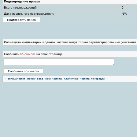
Подтверждение приема
Всего подтверждений
0
Дата последнего подтверждения:
N/A
Размещать комментарии к данной частоте могут только зарегистрированные участники
Сообщить об
ошибке
на этой странице:
·
Таблица частот
·
Поиск
·
Ввод новой частоты
·
Статистика
·
Частоты по городам