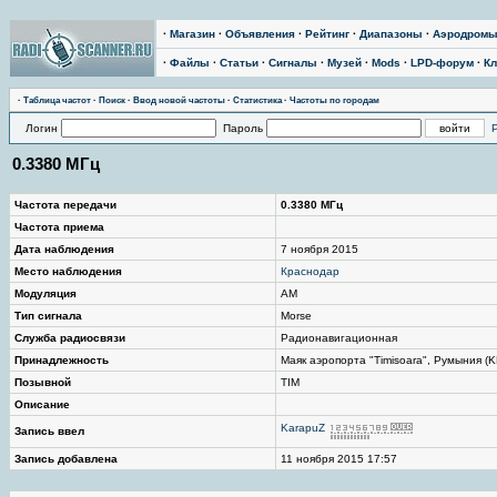
·
Магазин
·
Объявления
·
Рейтинг
·
Диапазоны
·
Аэродром
·
Файлы
·
Статьи
·
Сигналы
·
Музей
·
Mods
·
LPD-форум
·
Кл
·
Таблица частот
·
Поиск
·
Ввод новой частоты
·
Статистика
·
Частоты по городам
Логин
Пароль
0.3380 МГц
Частота передачи
0.3380 МГц
Частота приема
Дата наблюдения
7 ноября 2015
Место наблюдения
Краснодар
Модуляция
AM
Тип сигнала
Morse
Служба радиосвязи
Радионавигационная
Принадлежность
Маяк аэропорта "Timisoara", Румыния (K
Позывной
TIM
Описание
KarapuZ
Запись ввел
Запись добавлена
11 ноября 2015 17:57