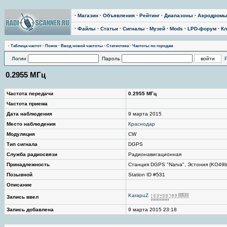
·
Магазин
·
Объявления
·
Рейтинг
·
Диапазоны
·
Аэродром
·
Файлы
·
Статьи
·
Сигналы
·
Музей
·
Mods
·
LPD-форум
·
Кл
·
Таблица частот
·
Поиск
·
Ввод новой частоты
·
Статистика
·
Частоты по городам
Логин
Пароль
0.2955 МГц
Частота передачи
0.2955 МГц
Частота приема
Дата наблюдения
9 марта 2015
Место наблюдения
Краснодар
Модуляция
CW
Тип сигнала
DGPS
Служба радиосвязи
Радионавигационная
Принадлежность
Станция DGPS "Narva", Эстония (KO49
Позывной
Station ID #531
Описание
KarapuZ
Запись ввел
Запись добавлена
9 марта 2015 23:18