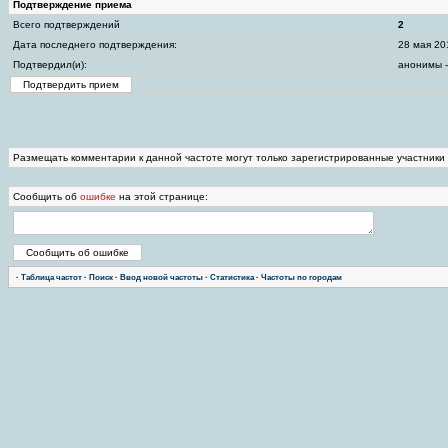
Подтверждение приема
Всего подтверждений
2
Дата последнего подтверждения:
28 мая 20
Подтвердил(и):
анонимы -
Размещать комментарии к данной частоте могут только зарегистрированные участники
Сообщить об
ошибке
на этой странице:
·
Таблица частот
·
Поиск
·
Ввод новой частоты
·
Статистика
·
Частоты по городам