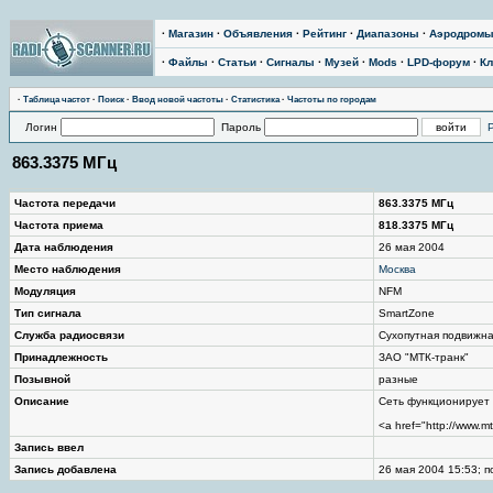
·
Магазин
·
Объявления
·
Рейтинг
·
Диапазоны
·
Аэродром
·
Файлы
·
Статьи
·
Сигналы
·
Музей
·
Mods
·
LPD-форум
·
Кл
·
Таблица частот
·
Поиск
·
Ввод новой частоты
·
Статистика
·
Частоты по городам
Логин
Пароль
863.3375 МГц
Частота передачи
863.3375 МГц
Частота приема
818.3375 МГц
Дата наблюдения
26 мая 2004
Место наблюдения
Москва
Модуляция
NFM
Тип сигнала
SmartZone
Служба радиосвязи
Сухопутная подвижн
Принадлежность
ЗАО "МТК-транк"
Позывной
разные
Описание
Сеть функционирует с
<a href="http://www.mt
Запись ввел
Запись добавлена
26 мая 2004 15:53; п