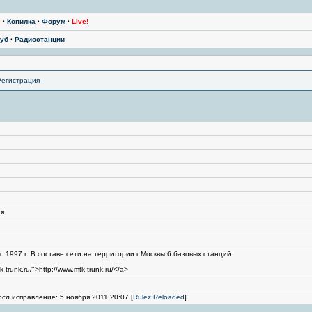
ы
·
Копилка
·
Форум
·
Live!
уб
·
Радиостанции
Регистрация
ая
 1997 г. В составе сети на территории г.Москвы 6 базовых станций.
k-trunk.ru/">http://www.mtk-trunk.ru/</a>
осл.исправление: 5 ноября 2011 20:07 [
Rulez Reloaded
]