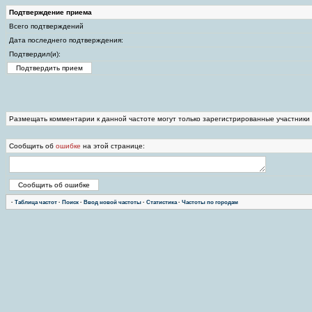
Подтверждение приема
Всего подтверждений
Дата последнего подтверждения:
Подтвердил(и):
Размещать комментарии к данной частоте могут только зарегистрированные участники
Сообщить об
ошибке
на этой странице:
·
Таблица частот
·
Поиск
·
Ввод новой частоты
·
Статистика
·
Частоты по городам