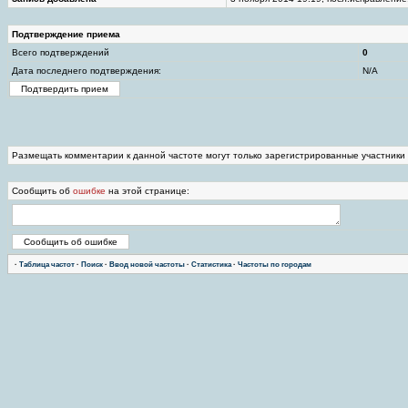
Подтверждение приема
Всего подтверждений
0
Дата последнего подтверждения:
N/A
Размещать комментарии к данной частоте могут только зарегистрированные участники
Сообщить об
ошибке
на этой странице:
·
Таблица частот
·
Поиск
·
Ввод новой частоты
·
Статистика
·
Частоты по городам