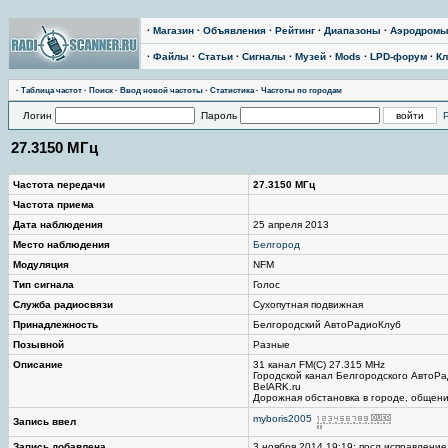
·
Магазин
·
Объявления
·
Рейтинг
·
Диапазоны
·
Аэродром
·
Файлы
·
Статьи
·
Сигналы
·
Музей
·
Mods
·
LPD-форум
·
Кл
·
Таблица частот
·
Поиск
·
Ввод новой частоты
·
Статистика
·
Частоты по городам
Логин
Пароль
27.3150 МГц
Частота передачи
27.3150 МГц
Частота приема
Дата наблюдения
25 апреля 2013
Место наблюдения
Белгород
Модуляция
NFM
Тип сигнала
Голос
Служба радиосвязи
Сухопутная подвижная
Принадлежность
Белгородский АвтоРадиоКлуб
Позывной
Разные
Описание
31 канал FM(C) 27.315 MHz
Городской канал Белгородского АвтоР
BelARK.ru
Дорожная обстановка в городе, общени
myboris2005
Запись ввел
Запись добавлена
3 ноября 2014 19:19; посл.исправление: