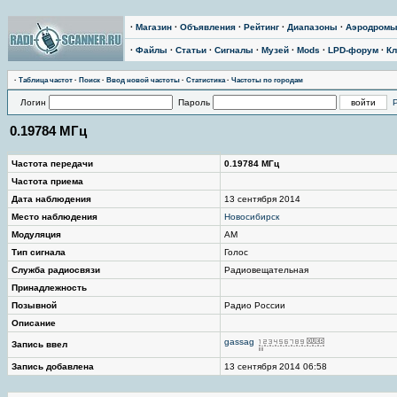
·
Магазин
·
Объявления
·
Рейтинг
·
Диапазоны
·
Аэродром
·
Файлы
·
Статьи
·
Сигналы
·
Музей
·
Mods
·
LPD-форум
·
Кл
·
Таблица частот
·
Поиск
·
Ввод новой частоты
·
Статистика
·
Частоты по городам
Логин
Пароль
0.19784 МГц
Частота передачи
0.19784 МГц
Частота приема
Дата наблюдения
13 сентября 2014
Место наблюдения
Новосибирск
Модуляция
AM
Тип сигнала
Голос
Служба радиосвязи
Радиовещательная
Принадлежность
Позывной
Радио России
Описание
gassag
Запись ввел
Запись добавлена
13 сентября 2014 06:58