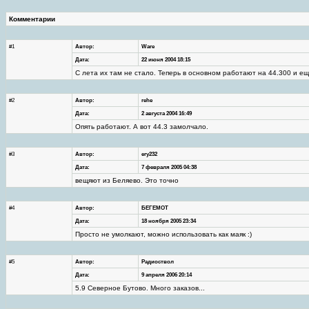
Комментарии
#1
Автор:
Ware
Дата:
22 июня 2004 18:15
С лета их там не стало. Теперь в основном работают на 44.300 и ещ
#2
Автор:
rehe
Дата:
2 августа 2004 16:49
Опять работают. А вот 44.3 замолчало.
#3
Автор:
ery232
Дата:
7 февраля 2005 04:38
вещяют из Беляево. Это точно
#4
Автор:
БЕГЕМОТ
Дата:
18 ноября 2005 23:34
Просто не умолкают, можно использовать как маяк :)
#5
Автор:
Радиоствол
Дата:
9 апреля 2006 20:14
5.9 Северное Бутово. Много заказов...