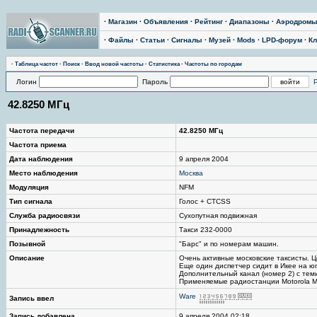
·
Магазин
·
Объявления
·
Рейтинг
·
Диапазоны
·
Аэродром
·
Файлы
·
Статьи
·
Сигналы
·
Музей
·
Mods
·
LPD-форум
·
Кл
·
Таблица частот
·
Поиск
·
Ввод новой частоты
·
Статистика
·
Частоты по городам
Логин
Пароль
42.8250 МГц
Частота передачи
42.8250 МГц
Частота приема
Дата наблюдения
9 апреля 2004
Место наблюдения
Москва
Модуляция
NFM
Тип сигнала
Голос + CTCSS
Служба радиосвязи
Сухопутная подвижная
Принадлежность
Такси 232-0000
Позывной
"Барс" и по номерам машин.
Описание
Очень активные московские таксисты. Ц
Еще один диспетчер сидит в Икее на юг
Дополнительный канал (номер 2) с тем
Применяемые радиостанции Motorola M
Ware
Запись ввел
Запись добавлена
9 апреля 2004 02:18