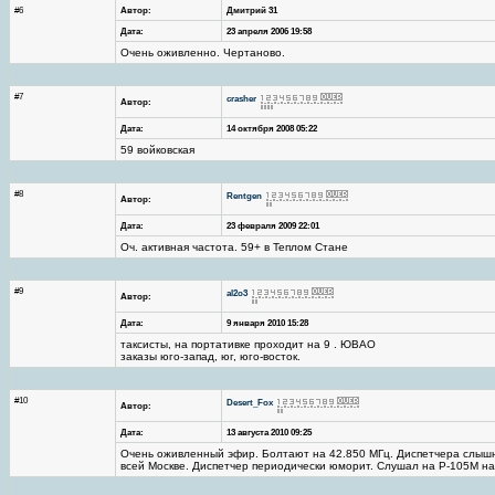
#6
Автор:
Дмитрий 31
Дата:
23 апреля 2006 19:58
Очень оживленно. Чертаново.
#7
crasher
Автор:
Дата:
14 октября 2008 05:22
59 войковская
#8
Rentgen
Автор:
Дата:
23 февраля 2009 22:01
Оч. активная частота. 59+ в Теплом Стане
#9
al2o3
Автор:
Дата:
9 января 2010 15:28
таксисты, на портативке проходит на 9 . ЮВАО
заказы юго-запад, юг, юго-восток.
#10
Desert_Fox
Автор:
Дата:
13 августа 2010 09:25
Очень оживленный эфир. Болтают на 42.850 МГц. Диспетчера слышно
всей Москве. Диспетчер периодически юморит. Слушал на Р-105М на