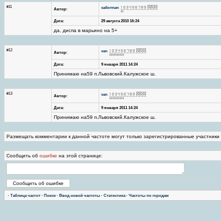
#11
sailorman
Автор:
Дата:
29 августа 2010 16:24
да, диспа в марьино на 5+
#12
van
Автор:
Дата:
9 января 2011 14:24
Принимаю на59 п.Львовский.Калужское ш.
#13
van
Автор:
Дата:
9 января 2011 14:24
Принимаю на59 п.Львовский.Калужское ш.
Размещать комментарии к данной частоте могут только зарегистрированные участники
Сообщить об
ошибке
на этой странице:
·
Таблица частот
·
Поиск
·
Ввод новой частоты
·
Статистика
·
Частоты по городам