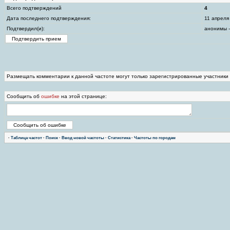
Всего подтверждений
4
Дата последнего подтверждения:
11 апреля
Подтвердил(и):
анонимы -
Размещать комментарии к данной частоте могут только зарегистрированные участники
Сообщить об
ошибке
на этой странице:
·
Таблица частот
·
Поиск
·
Ввод новой частоты
·
Статистика
·
Частоты по городам