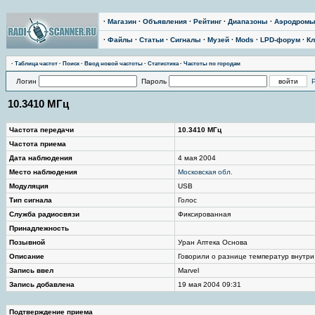
·
Магазин
·
Объявления
·
Рейтинг
·
Диапазоны
·
Аэродром
·
Файлы
·
Статьи
·
Сигналы
·
Музей
·
Mods
·
LPD-форум
·
Кл
·
Таблица частот
·
Поиск
·
Ввод новой частоты
·
Статистика
·
Частоты по городам
Логин
Пароль
10.3410 МГц
Частота передачи
10.3410 МГц
Частота приема
Дата наблюдения
4 мая 2004
Место наблюдения
Московская обл.
Модуляция
USB
Тип сигнала
Голос
Служба радиосвязи
Фиксированная
Принадлежность
Позывной
Уран Аптека Основа
Описание
Говорили о разнице температур внутри
Запись ввел
Marvel
Запись добавлена
19 мая 2004 09:31
Подтверждение приема