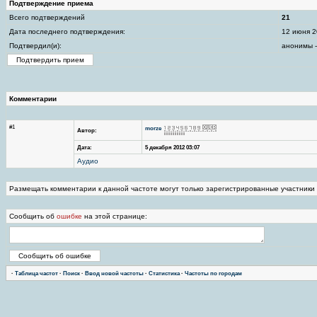
Подтверждение приема
Всего подтверждений
21
Дата последнего подтверждения:
12 июня 2
Подтвердил(и):
анонимы -
Комментарии
#1
morze
Автор:
Дата:
5 декабря 2012 03:07
Аудио
Размещать комментарии к данной частоте могут только зарегистрированные участники
Сообщить об
ошибке
на этой странице:
·
Таблица частот
·
Поиск
·
Ввод новой частоты
·
Статистика
·
Частоты по городам