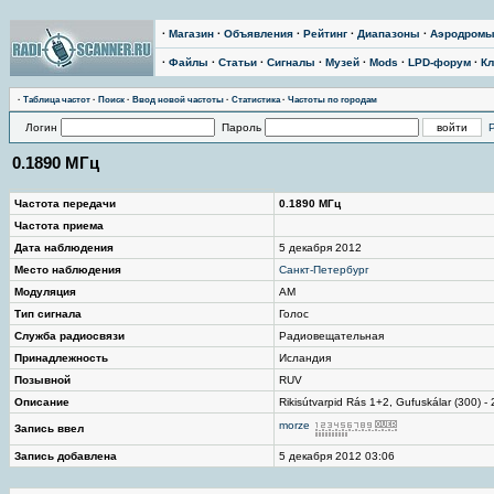
·
Магазин
·
Объявления
·
Рейтинг
·
Диапазоны
·
Аэродром
·
Файлы
·
Статьи
·
Сигналы
·
Музей
·
Mods
·
LPD-форум
·
Кл
·
Таблица частот
·
Поиск
·
Ввод новой частоты
·
Статистика
·
Частоты по городам
Логин
Пароль
0.1890 МГц
Частота передачи
0.1890 МГц
Частота приема
Дата наблюдения
5 декабря 2012
Место наблюдения
Санкт-Петербург
Модуляция
AM
Тип сигнала
Голос
Служба радиосвязи
Радиовещательная
Принадлежность
Исландия
Позывной
RUV
Описание
Rikisútvarpid Rás 1+2, Gufuskálar (300) -
morze
Запись ввел
Запись добавлена
5 декабря 2012 03:06