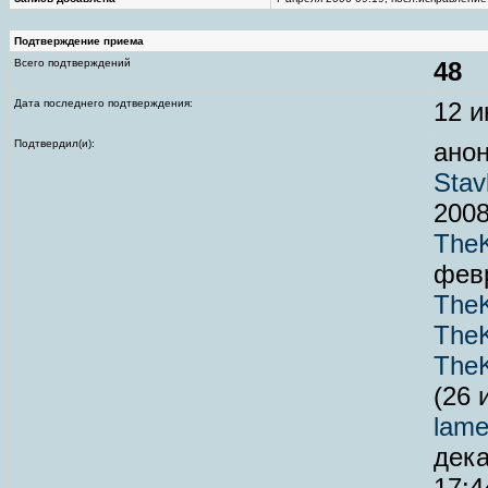
Подтверждение приема
Всего подтверждений
48
Дата последнего подтверждения:
12 и
Подтвердил(и):
анон
Stav
2008
TheK
февр
TheK
TheK
TheK
(26 
lame
дека
17:4