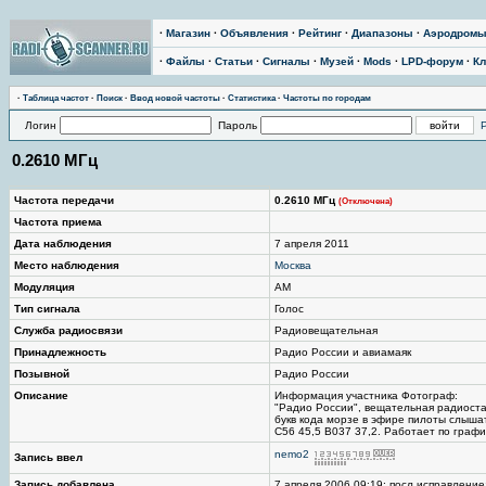
·
Магазин
·
Объявления
·
Рейтинг
·
Диапазоны
·
Аэродром
·
Файлы
·
Статьи
·
Сигналы
·
Музей
·
Mods
·
LPD-форум
·
Кл
·
Таблица частот
·
Поиск
·
Ввод новой частоты
·
Статистика
·
Частоты по городам
Логин
Пароль
0.2610 МГц
Частота передачи
0.2610 МГц
(Отключена)
Частота приема
Дата наблюдения
7 апреля 2011
Место наблюдения
Москва
Модуляция
AM
Тип сигнала
Голос
Служба радиосвязи
Радиовещательная
Принадлежность
Радио России и авиамаяк
Позывной
Радио России
Описание
Информация участника Фотограф:
"Радио России", вещательная радиоста
букв кода морзе в эфире пилоты слыша
С56 45,5 В037 37,2. Работает по график
nemo2
Запись ввел
Запись добавлена
7 апреля 2006 09:19; посл.исправление: