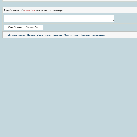
Сообщить об
ошибке
на этой странице:
·
Таблица частот
·
Поиск
·
Ввод новой частоты
·
Статистика
·
Частоты по городам