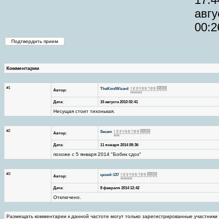
авгу
00:2
Комментарии
#1
TheKindWizard
Автор:
Дата:
15 августа 2010 02:41
Несущая стоит тихонькая.
#2
Secam
Автор:
Дата:
11 января 2014 08:36
похоже с 5 января 2014 "Бобик сдох"
#3
цезий-137
Автор:
Дата:
8 февраля 2014 12:42
Отключено.
Размещать комментарии к данной частоте могут только зарегистрированные участники