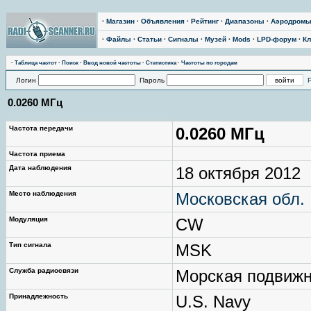
·
Магазин
·
Объявления
·
Рейтинг
·
Диапазоны
·
Аэродром
·
Файлы
·
Статьи
·
Сигналы
·
Музей
·
Mods
·
LPD-форум
·
Кл
·
Таблица частот
·
Поиск
·
Ввод новой частоты
·
Статистика
·
Частоты по городам
Логин
Пароль
0.0260 МГц
Частота передачи
0.0260 МГц
Частота приема
Дата наблюдения
18 октября 2012
Место наблюдения
Московская обл.
Модуляция
CW
Тип сигнала
МSK
Служба радиосвязи
Морская подвиж
Принадлежность
U.S. Navy