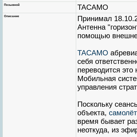
Позывной
TACAMO
Описание
Принимал 18.10.2
Антенна "горизо
помощью внешней
TACAMO
абревиа
себя ответственн
переводится это 
Мобильная систе
управления стра
Поскольку сеанс
объекта,
самолёт
время бывает раз
неоткуда, из эфи