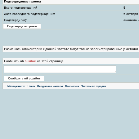
Подтверждение приема
Всего подтверждений
5
Дата последнего подтверждения:
6 октября
Подтвердил(и):
анонимы -
Размещать комментарии к данной частоте могут только зарегистрированные участники
Сообщить об
ошибке
на этой странице:
·
Таблица частот
·
Поиск
·
Ввод новой частоты
·
Статистика
·
Частоты по городам