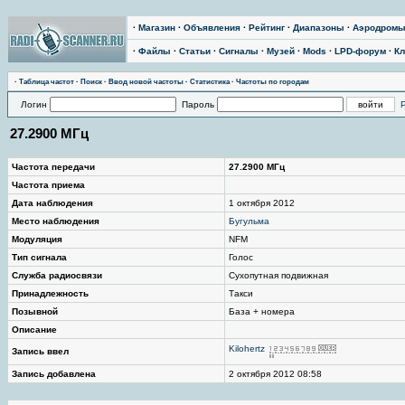
·
Магазин
·
Объявления
·
Рейтинг
·
Диапазоны
·
Аэродром
·
Файлы
·
Статьи
·
Сигналы
·
Музей
·
Mods
·
LPD-форум
·
Кл
·
Таблица частот
·
Поиск
·
Ввод новой частоты
·
Статистика
·
Частоты по городам
Логин
Пароль
27.2900 МГц
Частота передачи
27.2900 МГц
Частота приема
Дата наблюдения
1 октября 2012
Место наблюдения
Бугульма
Модуляция
NFM
Тип сигнала
Голос
Служба радиосвязи
Сухопутная подвижная
Принадлежность
Такси
Позывной
База + номера
Описание
Kilohertz
Запись ввел
Запись добавлена
2 октября 2012 08:58