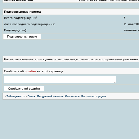
Подтверждение приема
Всего подтверждений
7
Дата последнего подтверждения:
11 мая 20
Подтвердил(и):
анонимы -
Размещать комментарии к данной частоте могут только зарегистрированные участники
Сообщить об
ошибке
на этой странице:
·
Таблица частот
·
Поиск
·
Ввод новой частоты
·
Статистика
·
Частоты по городам