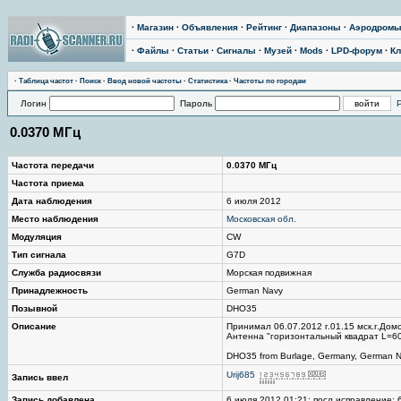
·
Магазин
·
Объявления
·
Рейтинг
·
Диапазоны
·
Аэродром
·
Файлы
·
Статьи
·
Сигналы
·
Музей
·
Mods
·
LPD-форум
·
Кл
·
Таблица частот
·
Поиск
·
Ввод новой частоты
·
Статистика
·
Частоты по городам
Логин
Пароль
0.0370 МГц
Частота передачи
0.0370 МГц
Частота приема
Дата наблюдения
6 июля 2012
Место наблюдения
Московская обл.
Модуляция
CW
Тип сигнала
G7D
Служба радиосвязи
Морская подвижная
Принадлежность
German Navy
Позывной
DHO35
Описание
Принимал 06.07.2012 г.01.15 мск.г.Дом
Антенна "горизонтальный квадрат L=600
DHO35 from Burlage, Germany, German N
Urij685
Запись ввел
Запись добавлена
6 июля 2012 01:21; посл.исправление: 