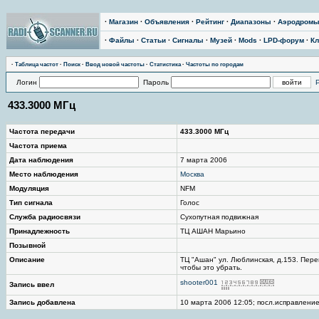
·
Магазин
·
Объявления
·
Рейтинг
·
Диапазоны
·
Аэродром
·
Файлы
·
Статьи
·
Сигналы
·
Музей
·
Mods
·
LPD-форум
·
Кл
·
Таблица частот
·
Поиск
·
Ввод новой частоты
·
Статистика
·
Частоты по городам
Логин
Пароль
433.3000 МГц
Частота передачи
433.3000 МГц
Частота приема
Дата наблюдения
7 марта 2006
Место наблюдения
Москва
Модуляция
NFM
Тип сигнала
Голос
Служба радиосвязи
Сухопутная подвижная
Принадлежность
ТЦ АШАН Марьино
Позывной
Описание
ТЦ "Ашан" ул. Люблинская, д.153. Пере
чтобы это убрать.
shooter001
Запись ввел
Запись добавлена
10 марта 2006 12:05; посл.исправление