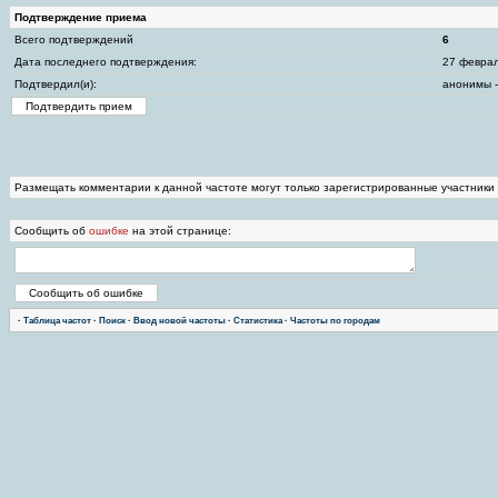
Подтверждение приема
Всего подтверждений
6
Дата последнего подтверждения:
27 феврал
Подтвердил(и):
анонимы -
Размещать комментарии к данной частоте могут только зарегистрированные участники
Сообщить об
ошибке
на этой странице:
·
Таблица частот
·
Поиск
·
Ввод новой частоты
·
Статистика
·
Частоты по городам