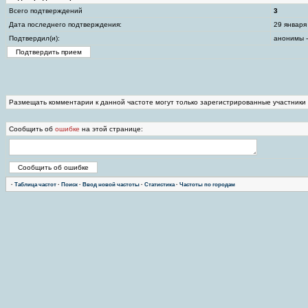
Всего подтверждений
3
Дата последнего подтверждения:
29 января
Подтвердил(и):
анонимы -
Размещать комментарии к данной частоте могут только зарегистрированные участники
Сообщить об
ошибке
на этой странице:
·
Таблица частот
·
Поиск
·
Ввод новой частоты
·
Статистика
·
Частоты по городам