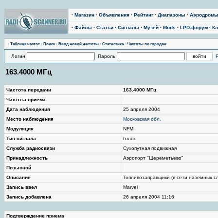
·
Магазин
·
Объявления
·
Рейтинг
·
Диапазоны
·
Аэродром
·
Файлы
·
Статьи
·
Сигналы
·
Музей
·
Mods
·
LPD-форум
·
Кл
·
Таблица частот
·
Поиск
·
Ввод новой частоты
·
Статистика
·
Частоты по городам
Логин
Пароль
163.4000 МГц
Частота передачи
163.4000 МГц
Частота приема
Дата наблюдения
25 апреля 2004
Место наблюдения
Московская обл.
Модуляция
NFM
Тип сигнала
Голос
Служба радиосвязи
Сухопутная подвижная
Принадлежность
Аэропорт "Шереметьево"
Позывной
Описание
Топливозаправщики (в сети наземных с
Запись ввел
Marvel
Запись добавлена
26 апреля 2004 11:16
Подтверждение приема