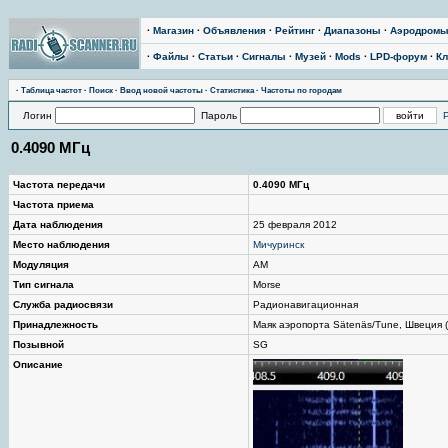
·
Магазин
·
Объявления
·
Рейтинг
·
Диапазоны
·
Аэродром
·
Файлы
·
Статьи
·
Сигналы
·
Музей
·
Mods
·
LPD-форум
·
Кл
·
Таблица частот
·
Поиск
·
Ввод новой частоты
·
Статистика
·
Частоты по городам
Логин
Пароль
0.4090 МГц
Частота передачи
0.4090 МГц
Частота приема
Дата наблюдения
25 февраля 2012
Место наблюдения
Мичуринск
Модуляция
AM
Тип сигнала
Morse
Служба радиосвязи
Радионавигационная
Принадлежность
Маяк аэропорта Sätenäs/Tune, Швеция (
Позывной
SG
Описание