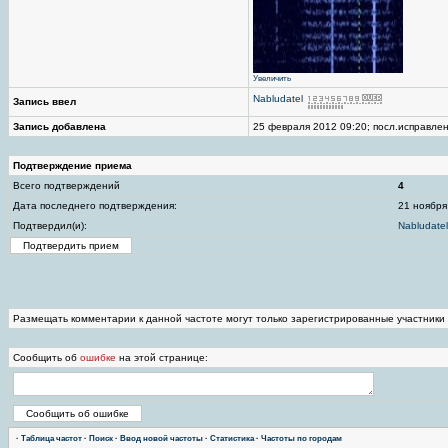
Увеличить
Nabludatel
Запись ввел
Запись добавлена
25 февраля 2012 09:20; посл.исправлен
Подтверждение приема
Всего подтверждений
4
Дата последнего подтверждения:
21 ноября
Подтвердил(и):
Nabludatel
Размещать комментарии к данной частоте могут только зарегистрированные участники
Сообщить об
ошибке
на этой странице:
·
Таблица частот
·
Поиск
·
Ввод новой частоты
·
Статистика
·
Частоты по городам