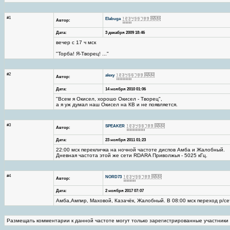
#1
Elabuga
Автор:
Дата:
3 декабря 2009 18:46
вечер с 17 ч мск
"Торба! Я-Творец! ..."
#2
alexy
Автор:
Дата:
14 ноября 2010 01:06
"Всем я Окисел, хорошо Окисел - Творец",
а я уж думал наш Окисел на КВ и не появляется.
#3
SPEAKER
Автор:
Дата:
23 ноября 2011 01:23
22:00 мск перекличка на ночной частоте диспов Амба и Жалобный.
Дневная частота этой же сети RDARA Приволжья - 5025 кГц.
#4
NORD73
Автор:
Дата:
2 ноября 2017 07:07
Амба,Ампир, Маховой, Казачёк, Жалобный. В 08:00 мск переход р/се
Размещать комментарии к данной частоте могут только зарегистрированные участники