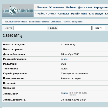
·
Магазин
·
Объявления
·
Рейтинг
·
Диапазоны
·
Аэродром
·
Файлы
·
Статьи
·
Сигналы
·
Музей
·
Mods
·
LPD-форум
·
Кл
·
Таблица частот
·
Поиск
·
Ввод новой частоты
·
Статистика
·
Частоты по городам
Логин
Пароль
2.3950 МГц
Частота передачи
2.3950 МГц
Частота приема
Дата наблюдения
28 ноября 2005
Место наблюдения
везде
Модуляция
USB
Тип сигнала
Голос
Служба радиосвязи
Сухопутная подвижная
Принадлежность
Авиадиспетчеры
Позывной
Описание
Гонец
Запись ввел
Запись добавлена
28 ноября 2005 18:14