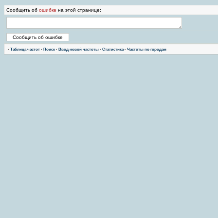
Сообщить об
ошибке
на этой странице:
·
Таблица частот
·
Поиск
·
Ввод новой частоты
·
Статистика
·
Частоты по городам