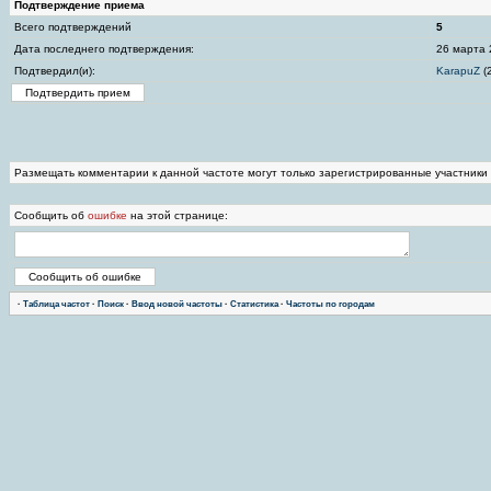
Подтверждение приема
Всего подтверждений
5
Дата последнего подтверждения:
26 марта 
Подтвердил(и):
KarapuZ
(
Размещать комментарии к данной частоте могут только зарегистрированные участники
Сообщить об
ошибке
на этой странице:
·
Таблица частот
·
Поиск
·
Ввод новой частоты
·
Статистика
·
Частоты по городам