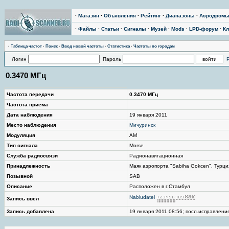
·
Магазин
·
Объявления
·
Рейтинг
·
Диапазоны
·
Аэродром
·
Файлы
·
Статьи
·
Сигналы
·
Музей
·
Mods
·
LPD-форум
·
Кл
·
Таблица частот
·
Поиск
·
Ввод новой частоты
·
Статистика
·
Частоты по городам
Логин
Пароль
0.3470 МГц
Частота передачи
0.3470 МГц
Частота приема
Дата наблюдения
19 января 2011
Место наблюдения
Мичуринск
Модуляция
AM
Тип сигнала
Morse
Служба радиосвязи
Радионавигационная
Принадлежность
Маяк аэропорта "Sabiha Gokcen", Турци
Позывной
SAB
Описание
Расположен в г.Стамбул
Nabludatel
Запись ввел
Запись добавлена
19 января 2011 08:56; посл.исправление