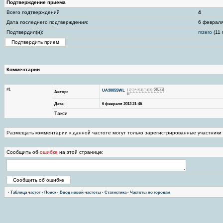
Подтверждение приема
Всего подтверждений
4
Дата последнего подтверждения:
6 февраля
Подтвердил(и):
mzero
(11 
Комментарии
#1
UA3005SWL
Автор:
Дата:
6 февраля 2013 21:46
Такси
Размещать комментарии к данной частоте могут только зарегистрированные участники
Сообщить об
ошибке
на этой странице:
·
Таблица частот
·
Поиск
·
Ввод новой частоты
·
Статистика
·
Частоты по городам