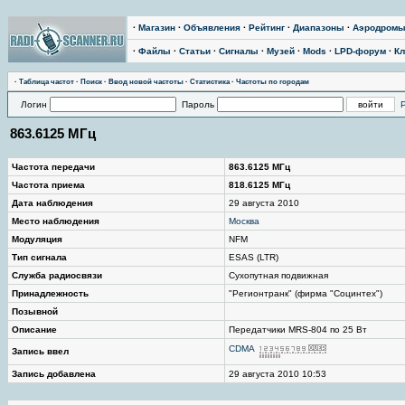
·
Магазин
·
Объявления
·
Рейтинг
·
Диапазоны
·
Аэродром
·
Файлы
·
Статьи
·
Сигналы
·
Музей
·
Mods
·
LPD-форум
·
Кл
·
Таблица частот
·
Поиск
·
Ввод новой частоты
·
Статистика
·
Частоты по городам
Логин
Пароль
863.6125 МГц
Частота передачи
863.6125 МГц
Частота приема
818.6125 МГц
Дата наблюдения
29 августа 2010
Место наблюдения
Москва
Модуляция
NFM
Тип сигнала
ESAS (LTR)
Служба радиосвязи
Сухопутная подвижная
Принадлежность
"Регионтранк" (фирма "Социнтех")
Позывной
Описание
Передатчики MRS-804 по 25 Вт
CDMA
Запись ввел
Запись добавлена
29 августа 2010 10:53