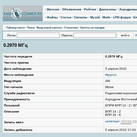
·
Магазин
·
Объявления
·
Рейтинг
·
Диапазоны
·
Аэродром
·
Файлы
·
Статьи
·
Сигналы
·
Музей
·
Mods
·
LPD-форум
·
Кл
·
Таблица частот
·
Поиск
·
Ввод новой частоты
·
Статистика
·
Частоты по городам
Логин
Пароль
0.2970 МГц
Частота передачи
0.2970 МГц
Частота приема
Дата наблюдения
5 апреля 2010
Место наблюдения
Иркутск
Модуляция
AM
Тип сигнала
Morse
Служба радиосвязи
Радионавигационна
Принадлежность
Аэродром Восточный 
Позывной
БПРМ ВПП 14 - Z / ВП
Описание
ВПП 14 - Z
ВПП 32 - K
cemichael
Запись ввел
Запись добавлена
5 апреля 2010 17:03