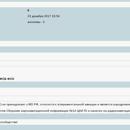
6
23 декабря 2017 20:54
анонимы - 2
Д ФСБ ФСО
2) не принадлежит к МО РФ, относится к эспериментальной авиации и является аэродромо
ытом Сборнике аэронавигационной информации №14 ЦАИ ГА и нанесен на радионавигаци
 сообщества!