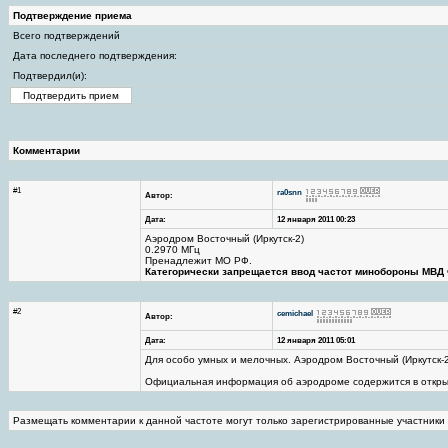
Подтверждение приема
Всего подтверждений
Дата последнего подтверждения:
Подтвердил(и):
Комментарии
#1
ra0snn
Автор:
Дата:
12 января 2011 00:23
Аэродром Восточный (Иркутск-2)
0.2970 МГц
Пренадлежит МО РФ.
Категорически запрещается ввод частот минобороны МВ
#2
cemichael
Автор:
Дата:
12 января 2011 05:01
Для особо умных и мелочных. Аэродром Восточный (Иркутск-
Официальная информация об аэродроме содержится в откр
Размещать комментарии к данной частоте могут только зарегистрированные участники