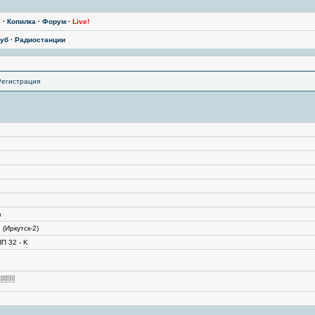
ы
·
Копилка
·
Форум
·
Live!
уб
·
Радиостанции
Регистрация
я
(Иркутск-2)
П 32 - K