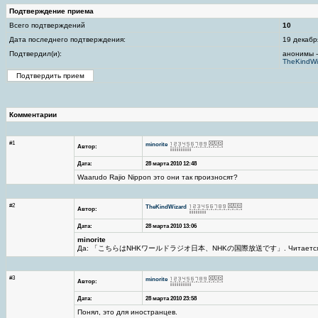
Подтверждение приема
Всего подтверждений
10
Дата последнего подтверждения:
19 декабр
Подтвердил(и):
анонимы -
TheKindWi
Комментарии
#1
minorite
Автор:
Дата:
28 марта 2010 12:48
Waarudo Rajio Nippon это они так произносят?
#2
TheKindWizard
Автор:
Дата:
28 марта 2010 13:06
minorite
Да: 「こちらはNHKワールドラジオ日本、NHKの国際放送です」. Читается к
#3
minorite
Автор:
Дата:
28 марта 2010 23:58
Понял, это для иностранцев.