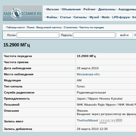
·
Магазин
·
Объявления
·
Рейтинг
·
Диапазоны
·
Аэродром
·
Файлы
·
Статьи
·
Сигналы
·
Музей
·
Mods
·
LPD-форум
·
Кл
·
Таблица частот
·
Поиск
·
Ввод новой частоты
·
Статистика
·
Частоты по городам
Логин
Пароль
15.2900 МГц
Частота передачи
15.2900 МГц
Частота приема
Дата наблюдения
28 марта 2010
Место наблюдения
Московская обл.
Модуляция
AM
Тип сигнала
Голос
Служба радиосвязи
Радиовещательная
Принадлежность
Japan / Nippon Housou Kyoukai
Позывной
NHK Waarudo Rajio Nippon / NHK World 
Описание
Япония.
Вещание через ретранслятор во франц
TheKindWizard
Запись ввел
Запись добавлена
28 марта 2010 12:35