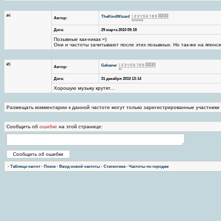
#4
TheKindWizard
Автор:
Дата:
29 марта 2010 09:18
Позывные как-никак =)
Они и частоты зачитывают после этих позывных. Но так-же на японск
#5
Galvaner
Автор:
Дата:
31 декабря 2010 13:14
Хорошую музыку крутят...
Размещать комментарии к данной частоте могут только зарегистрированные участники
Сообщить об
ошибке
на этой странице:
·
Таблица частот
·
Поиск
·
Ввод новой частоты
·
Статистика
·
Частоты по городам