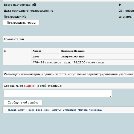
Всего подтверждений
9
Дата последнего подтверждения:
26 ноября
Подтвердил(и):
анонимы -
Комментарии
#1
Автор:
Владимир Прошкин
Дата:
28 апреля 2004 18:30
476-478 - сплошное такси. 479.2750 - тоже такси.
Размещать комментарии к данной частоте могут только зарегистрированные участники
Сообщить об
ошибке
на этой странице:
·
Таблица частот
·
Поиск
·
Ввод новой частоты
·
Статистика
·
Частоты по городам