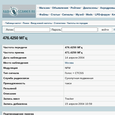
·
Магазин
·
Объявления
·
Рейтинг
·
Диапазоны
·
Аэродром
·
Файлы
·
Статьи
·
Сигналы
·
Музей
·
Mods
·
LPD-форум
·
Кл
·
Таблица частот
·
Поиск
·
Ввод новой частоты
·
Статистика
·
Частоты по городам
Логин
Пароль
476.4250 МГц
Частота передачи
476.4250 МГц
Частота приема
471.4250 МГц
Дата наблюдения
14 апреля 2004
Место наблюдения
Москва
Модуляция
NFM
Тип сигнала
Голос + CTCSS
Служба радиосвязи
Сухопутная подвижная
Принадлежность
такси
Позывной
Описание
Запись ввел
Tracker
Запись добавлена
15 апреля 2004 10:59
Подтверждение приема