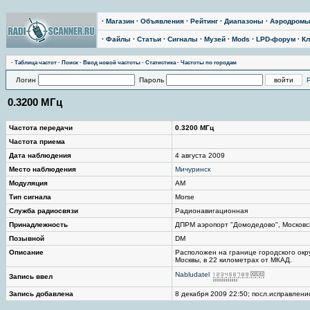
·
Магазин
·
Объявления
·
Рейтинг
·
Диапазоны
·
Аэродром
·
Файлы
·
Статьи
·
Сигналы
·
Музей
·
Mods
·
LPD-форум
·
Кл
·
Таблица частот
·
Поиск
·
Ввод новой частоты
·
Статистика
·
Частоты по городам
Логин
Пароль
0.3200 МГц
Частота передачи
0.3200 МГц
Частота приема
Дата наблюдения
4 августа 2009
Место наблюдения
Мичуринск
Модуляция
AM
Тип сигнала
Morse
Служба радиосвязи
Радионавигационная
Принадлежность
ДПРМ аэропорт "Домодедово", Московс
Позывной
DM
Описание
Расположен на границе городского окр
Москвы, в 22 километрах от МКАД.
Nabludatel
Запись ввел
Запись добавлена
8 декабря 2009 22:50; посл.исправление