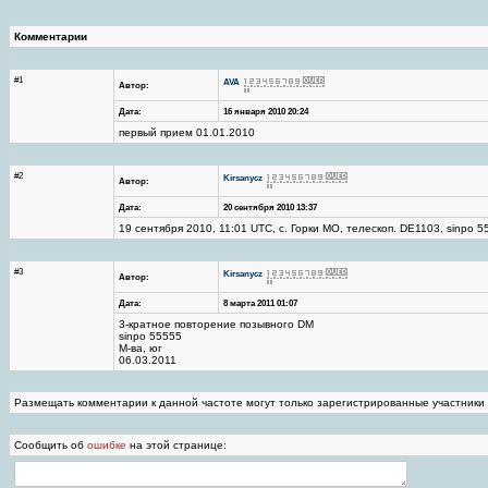
Комментарии
#1
AVA
Автор:
Дата:
16 января 2010 20:24
первый прием 01.01.2010
#2
Kirsanycz
Автор:
Дата:
20 сентября 2010 13:37
19 сентября 2010, 11:01 UTC, с. Горки МО, телескоп. DE1103, sinpo 5
#3
Kirsanycz
Автор:
Дата:
8 марта 2011 01:07
3-кратное повторение позывного DM
sinpo 55555
М-ва, юг
06.03.2011
Размещать комментарии к данной частоте могут только зарегистрированные участники
Сообщить об
ошибке
на этой странице: