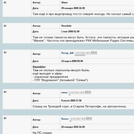
#1
Автор:
Женя
Дата:
29 января 2005 16:30
Там ещё и про водопровод что-то говорят иногда. Но сигнал самый 
#2
Автор:
Stumbler
Дата:
1 мая 2006 01:09
Там не только таксисты могут быть. Кстати, эти таксисты, которые 
"Манеж". Частоты эти принадлежат РКК Мобильные Радио Системы, 
#3
Питер_AM
Автор:
Дата:
12 марта 2009 00:00
Stumbler
Там не только таксисты могут быть.
ещё выходят в эфир:
- охранные предприятия
- ГУП "Водоканал" (позывной "Семья").
#4
miner
Автор:
Дата:
8 июля 2009 17:36
Слышу на Троицкой горе, в Старом Петергофе, на автоантенну.
#5
Renco
Автор:
Дата:
22 января 2010 16:25
На ПС слышу.