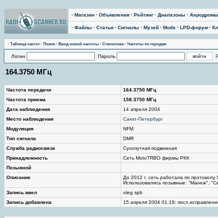
·
Магазин
·
Объявления
·
Рейтинг
·
Диапазоны
·
Аэродром
·
Файлы
·
Статьи
·
Сигналы
·
Музей
·
Mods
·
LPD-форум
·
Кл
·
Таблица частот
·
Поиск
·
Ввод новой частоты
·
Статистика
·
Частоты по городам
Логин
Пароль
164.3750 МГц
Частота передачи
164.3750 МГц
Частота приема
158.3750 МГц
Дата наблюдения
14 апреля 2004
Место наблюдения
Санкт-Петербург
Модуляция
NFM
Тип сигнала
DMR
Служба радиосвязи
Сухопутная подвижная
Принадлежность
Сеть MotoTRBO фирмы РКК
Позывной
Описание
До 2012 г. сеть работала по протоколу
Использовались позывные: "Манеж", "С
Запись ввел
oleg spb
Запись добавлена
15 апреля 2004 01:19; посл.исправлени