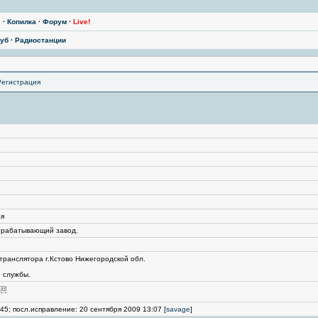
ы
·
Копилка
·
Форум
·
Live!
уб
·
Радиостанции
Регистрация
ая
ерабатывающий завод.
транслятора г.Кстово Нижегородской обл.
 службы.
45; посл.исправление: 20 сентября 2009 13:07 [
savage
]