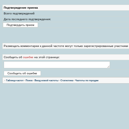
Подтверждение приема
Всего подтверждений
Дата последнего подтверждения:
Размещать комментарии к данной частоте могут только зарегистрированные участники
Сообщить об
ошибке
на этой странице:
·
Таблица частот
·
Поиск
·
Ввод новой частоты
·
Статистика
·
Частоты по городам