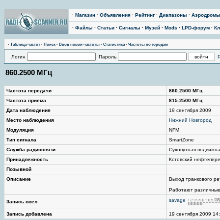
·
Магазин
·
Объявления
·
Рейтинг
·
Диапазоны
·
Аэродром
·
Файлы
·
Статьи
·
Сигналы
·
Музей
·
Mods
·
LPD-форум
·
Кл
·
Таблица частот
·
Поиск
·
Ввод новой частоты
·
Статистика
·
Частоты по городам
Логин
Пароль
860.2500 МГц
Частота передачи
860.2500 МГц
Частота приема
815.2500 МГц
Дата наблюдения
19 сентября 2009
Место наблюдения
Нижний Новгород
Модуляция
NFM
Тип сигнала
SmartZone
Служба радиосвязи
Сухопутная подвижн
Принадлежность
Кстовский нефтепер
Позывной
Описание
Выход транкового ре
Работают различные
savage
Запись ввел
Запись добавлена
19 сентября 2009 14: