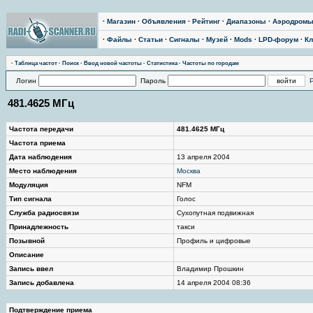
·
Магазин
·
Объявления
·
Рейтинг
·
Диапазоны
·
Аэродром
·
Файлы
·
Статьи
·
Сигналы
·
Музей
·
Mods
·
LPD-форум
·
Кл
·
Таблица частот
·
Поиск
·
Ввод новой частоты
·
Статистика
·
Частоты по городам
Логин
Пароль
481.4625 МГц
Частота передачи
481.4625 МГц
Частота приема
Дата наблюдения
13 апреля 2004
Место наблюдения
Москва
Модуляция
NFM
Тип сигнала
Голос
Служба радиосвязи
Сухопутная подвижная
Принадлежность
такси
Позывной
Профиль и цифровые
Описание
Запись ввел
Владимир Прошкин
Запись добавлена
14 апреля 2004 08:36
Подтверждение приема