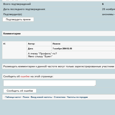
Всего подтверждений
6
Дата последнего подтверждения:
26 ноября
Подтвердил(и):
анонимы -
Комментарии
#1
Автор:
Иванов
Дата:
7 ноября 2004 01:05
А пчему "Профиль"-то?
Явно слышу "Букет"
Размещать комментарии к данной частоте могут только зарегистрированные участники
Сообщить об
ошибке
на этой странице:
·
Таблица частот
·
Поиск
·
Ввод новой частоты
·
Статистика
·
Частоты по городам