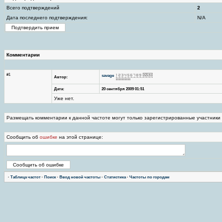
Всего подтверждений
2
Дата последнего подтверждения:
N/A
Комментарии
#1
savage
Автор:
Дата:
20 сентября 2009 01:51
Уже нет.
Размещать комментарии к данной частоте могут только зарегистрированные участники
Сообщить об
ошибке
на этой странице:
·
Таблица частот
·
Поиск
·
Ввод новой частоты
·
Статистика
·
Частоты по городам