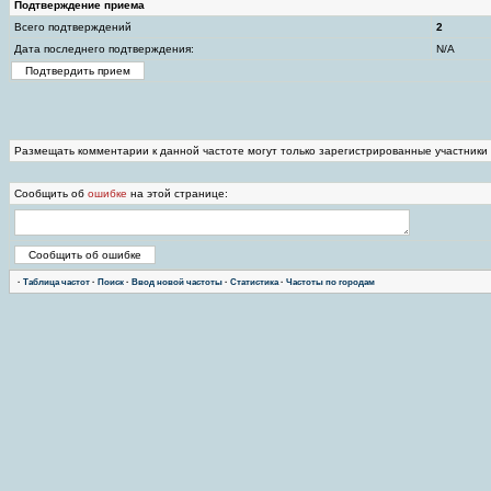
Подтверждение приема
Всего подтверждений
2
Дата последнего подтверждения:
N/A
Размещать комментарии к данной частоте могут только зарегистрированные участники
Сообщить об
ошибке
на этой странице:
·
Таблица частот
·
Поиск
·
Ввод новой частоты
·
Статистика
·
Частоты по городам