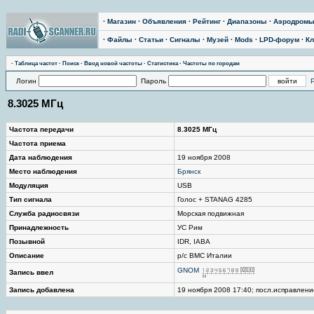
·
Магазин
·
Объявления
·
Рейтинг
·
Диапазоны
·
Аэродром
·
Файлы
·
Статьи
·
Сигналы
·
Музей
·
Mods
·
LPD-форум
·
Кл
·
Таблица частот
·
Поиск
·
Ввод новой частоты
·
Статистика
·
Частоты по городам
Логин
Пароль
8.3025 МГц
Частота передачи
8.3025 МГц
Частота приема
Дата наблюдения
19 ноября 2008
Место наблюдения
Брянск
Модуляция
USB
Тип сигнала
Голос + STANAG 4285
Служба радиосвязи
Морская подвижная
Принадлежность
УС Рим
Позывной
IDR, IABA
Описание
р/с ВМС Италии
GNOM
Запись ввел
Запись добавлена
19 ноября 2008 17:40; посл.исправление