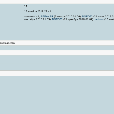
12
13 ноября 2019 22:41
анонимы - 1,
SPEAKER
(9 января 2016 01:56),
NORD73
(21 июня 2017 0
сентября 2018 21:55),
NORD73
(21 декабря 2018 01:07),
radiooo
(13 ноя
 сообщества!