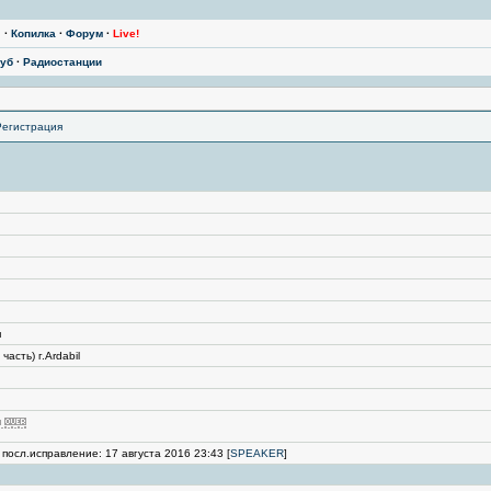
ы
·
Копилка
·
Форум
·
Live!
уб
·
Радиостанции
Регистрация
я
часть) г.Ardabil
 посл.исправление: 17 августа 2016 23:43 [
SPEAKER
]