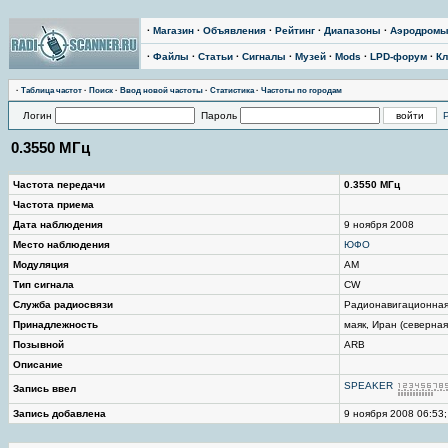
·
Магазин
·
Объявления
·
Рейтинг
·
Диапазоны
·
Аэродром
·
Файлы
·
Статьи
·
Сигналы
·
Музей
·
Mods
·
LPD-форум
·
Кл
·
Таблица частот
·
Поиск
·
Ввод новой частоты
·
Статистика
·
Частоты по городам
Логин
Пароль
0.3550 МГц
Частота передачи
0.3550 МГц
Частота приема
Дата наблюдения
9 ноября 2008
Место наблюдения
ЮФО
Модуляция
AM
Тип сигнала
CW
Служба радиосвязи
Радионавигационна
Принадлежность
маяк, Иран (северная 
Позывной
ARB
Описание
SPEAKER
Запись ввел
Запись добавлена
9 ноября 2008 06:53;