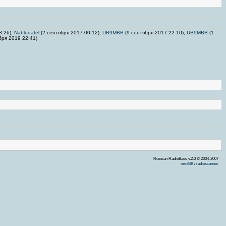
3:26),
Nabludatel
(2 сентября 2017 00:12),
UB9MBB
(9 сентября 2017 22:10),
UB9MBB
(1
бря 2019 22:41)
Russian RadioBase v.2.0 © 2004-2007
miniBB
/
radioscanner