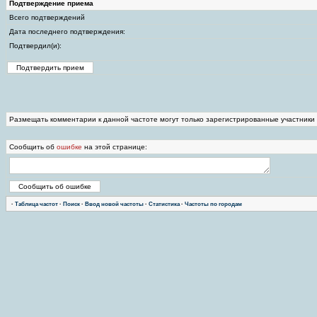
Подтверждение приема
Всего подтверждений
Дата последнего подтверждения:
Подтвердил(и):
Размещать комментарии к данной частоте могут только зарегистрированные участники
Сообщить об
ошибке
на этой странице:
·
Таблица частот
·
Поиск
·
Ввод новой частоты
·
Статистика
·
Частоты по городам