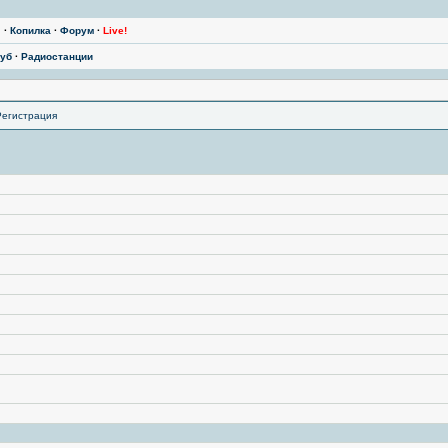
ы
·
Копилка
·
Форум
·
Live!
уб
·
Радиостанции
Регистрация