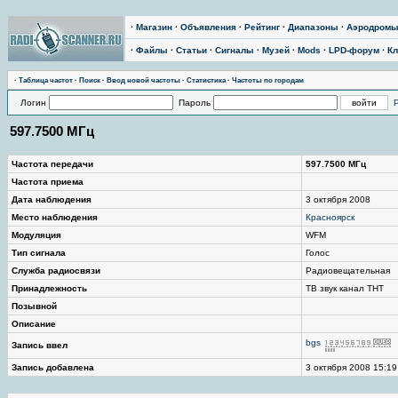
·
Магазин
·
Объявления
·
Рейтинг
·
Диапазоны
·
Аэродром
·
Файлы
·
Статьи
·
Сигналы
·
Музей
·
Mods
·
LPD-форум
·
Кл
·
Таблица частот
·
Поиск
·
Ввод новой частоты
·
Статистика
·
Частоты по городам
Логин
Пароль
597.7500 МГц
Частота передачи
597.7500 МГц
Частота приема
Дата наблюдения
3 октября 2008
Место наблюдения
Красноярск
Модуляция
WFM
Тип сигнала
Голос
Служба радиосвязи
Радиовещательная
Принадлежность
ТВ звук канал ТНТ
Позывной
Описание
bgs
Запись ввел
Запись добавлена
3 октября 2008 15:19