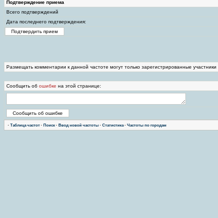
Подтверждение приема
Всего подтверждений
Дата последнего подтверждения:
Размещать комментарии к данной частоте могут только зарегистрированные участники
Сообщить об
ошибке
на этой странице:
·
Таблица частот
·
Поиск
·
Ввод новой частоты
·
Статистика
·
Частоты по городам