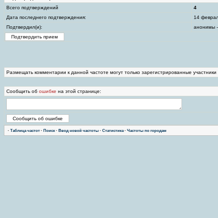
Всего подтверждений
4
Дата последнего подтверждения:
14 феврал
Подтвердил(и):
анонимы -
Размещать комментарии к данной частоте могут только зарегистрированные участники
Сообщить об
ошибке
на этой странице:
·
Таблица частот
·
Поиск
·
Ввод новой частоты
·
Статистика
·
Частоты по городам