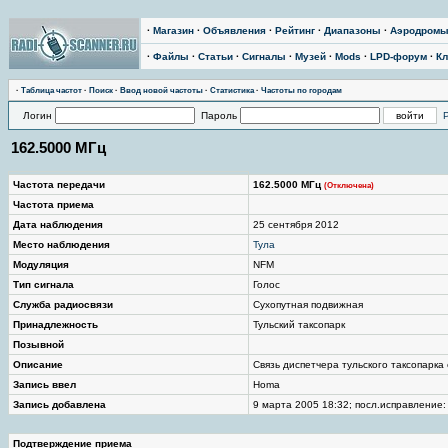
·
Магазин
·
Объявления
·
Рейтинг
·
Диапазоны
·
Аэродром
·
Файлы
·
Статьи
·
Сигналы
·
Музей
·
Mods
·
LPD-форум
·
Кл
·
Таблица частот
·
Поиск
·
Ввод новой частоты
·
Статистика
·
Частоты по городам
Логин
Пароль
162.5000 МГц
Частота передачи
162.5000 МГц
(Отключена)
Частота приема
Дата наблюдения
25 сентября 2012
Место наблюдения
Тула
Модуляция
NFM
Тип сигнала
Голос
Служба радиосвязи
Сухопутная подвижная
Принадлежность
Тульский таксопарк
Позывной
Описание
Связь диспетчера тульского таксопарка
Запись ввел
Homa
Запись добавлена
9 марта 2005 18:32; посл.исправление: 
Подтверждение приема