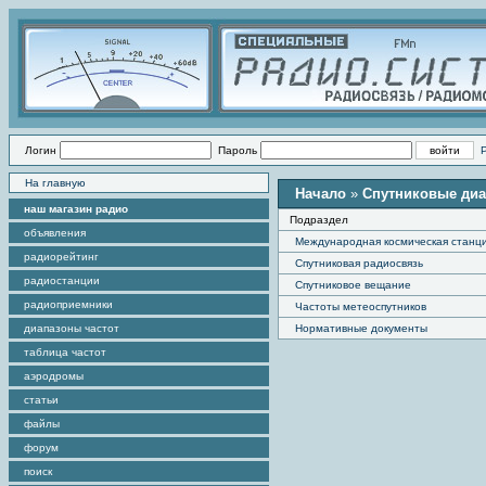
Логин
Пароль
На главную
Начало
»
Спутниковые ди
наш магазин радио
Подраздел
объявления
Международная космическая станц
радиорейтинг
Спутниковая радиосвязь
радиостанции
Спутниковое вещание
радиоприемники
Частоты метеоспутников
диапазоны частот
Нормативные документы
таблица частот
аэродромы
статьи
файлы
форум
поиск