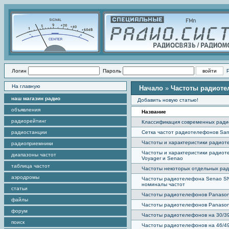
Логин
Пароль
На главную
Начало
»
Частоты радиот
наш магазин радио
Добавить новую статью!
объявления
Название
радиорейтинг
Классификация современных рад
радиостанции
Сетка частот радиотелефонов San
Частоты и характеристики радио
радиоприемники
Частоты и характеристики радиот
диапазоны частот
Voyager и Senao
таблица частот
Частоты некоторых отдельных ра
аэродромы
Частоты радиотелефона Senao SN
номиналы частот
статьи
Частоты радиотелефонов Panason
файлы
Частоты радиотелефонов Panason
форум
Частоты радиотелефонов на 30/3
поиск
Частоты радиотелефонов на 46/4