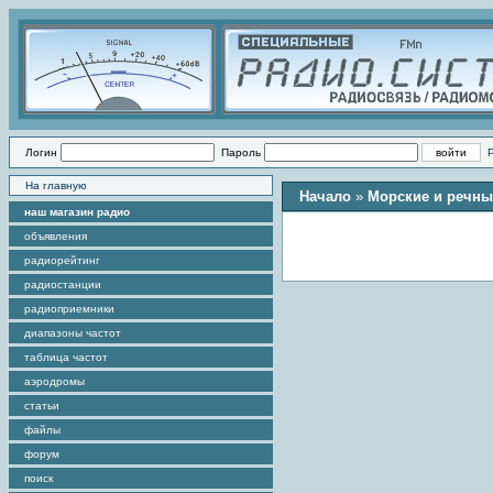
Логин
Пароль
На главную
Начало
»
Морские и речны
наш магазин радио
объявления
радиорейтинг
радиостанции
радиоприемники
диапазоны частот
таблица частот
аэродромы
статьи
файлы
форум
поиск