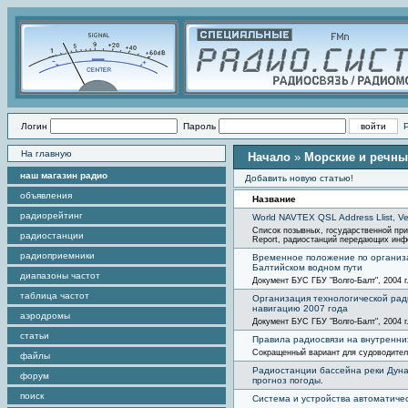
Логин
Пароль
На главную
Начало
»
Морские и речны
наш магазин радио
Добавить новую статью!
объявления
Название
радиорейтинг
World NAVTEX QSL Address Llist, Ve
Список позывных, государственной при
радиостанции
Report, радиостанций передающих ин
радиоприемники
Временное положение по организа
Балтийском водном пути
диапазоны частот
Документ БУС ГБУ "Волго-Балт", 2004 г
таблица частот
Организация технологической рад
навигацию 2007 года
аэродромы
Документ БУС ГБУ "Волго-Балт", 2004 г
статьи
Правила радиосвязи на внутренни
Сокращенный вариант для судоводител
файлы
Радиостанции бассейна реки Дун
форум
прогноз погоды.
поиск
Система и устройства автоматиче