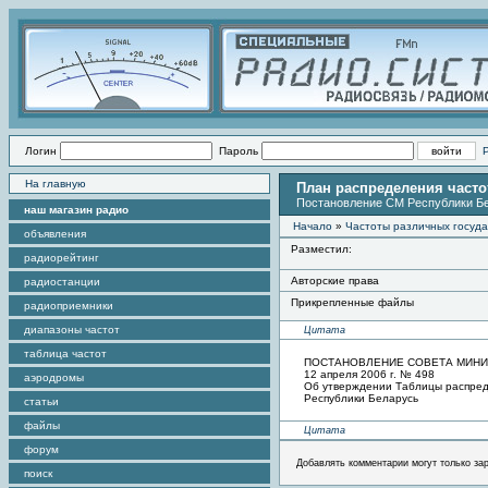
Логин
Пароль
На главную
План распределения часто
Постановление СМ Республики Бел
наш магазин радио
Начало
»
Частоты различных госуда
объявления
Разместил:
радиорейтинг
Авторские права
радиостанции
Прикрепленные файлы
радиоприемники
диапазоны частот
Цитата
таблица частот
ПОСТАНОВЛЕНИЕ СОВЕТА МИНИ
12 апреля 2006 г. № 498
аэродромы
Об утверждении Таблицы распред
Республики Беларусь
статьи
файлы
Цитата
форум
Добавлять комментарии могут только за
поиск