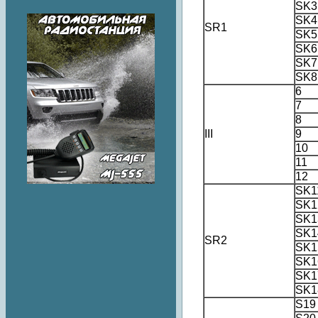
SK3
SK4
SR1
SK5
SK6
SK7
SK8
6
7
8
III
9
10
11
12
SK1
SK1
SK1
SK1
SR2
SK1
SK1
SK1
SK1
S19