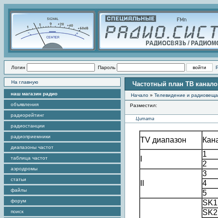
Логин
Пароль
На главную
Частотный план ТВ канало
наш магазин радио
Начало
»
Телевидение и радиовещ
объявления
Разместил:
радиорейтинг
Цитата
радиостанции
радиоприемники
TV диапазон
Кан
диапазоны частот
1
I
таблица частот
2
аэродромы
3
статьи
II
4
файлы
5
форум
SK1
SK2
поиск