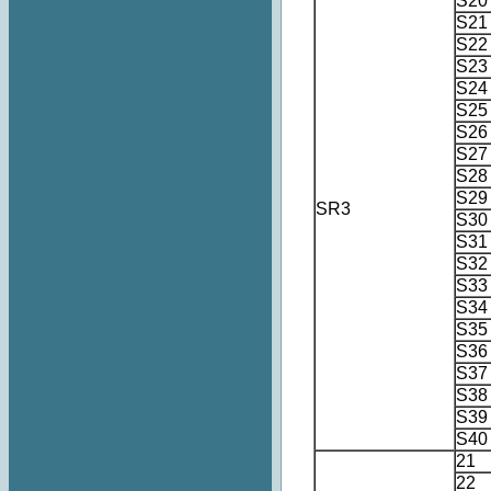
S20
S21
S22
S23
S24
S25
S26
S27
S28
S29
SR3
S30
S31
S32
S33
S34
S35
S36
S37
S38
S39
S40
21
22