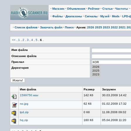
·
Магазин
·
Объявления
·
Рейтинг
·
Статьи
·
Частоты
·
·
Файлы
·
Диапазоны
·
Сигналы
·
Музей
·
Mods
·
LPD-
·
Список файлов
·
Закачать файл
·
Поиск
· Архив:
2026
2025
2023
2022
2021
20
<<
.
1
.
2
.
3
.
4
.
5
.
6
.
Имя файла
Описание файла
Прислал
Директория
Имя файла
Размер
Загружен
1599750.wav
142 Кб
30.03.2009 14:42
no.jpg
62 Кб
01.02.2009 17:32
lpd.zip
0 Кб
11.08.2008 09:02
hq.zip
160 Кб
05.04.2008 11:20