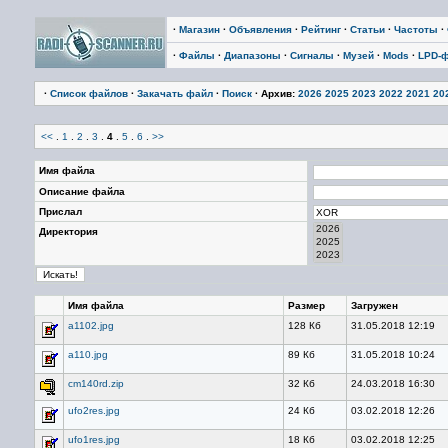
·
Магазин
·
Объявления
·
Рейтинг
·
Статьи
·
Частоты
·
·
Файлы
·
Диапазоны
·
Сигналы
·
Музей
·
Mods
·
LPD-
·
Список файлов
·
Закачать файл
·
Поиск
· Архив:
2026
2025
2023
2022
2021
20
<<
.
1
.
2
.
3
.
4
.
5
.
6
.
>>
Имя файла
Описание файла
Прислал
Директория
Имя файла
Размер
Загружен
a1102.jpg
128 Кб
31.05.2018 12:19
a110.jpg
89 Кб
31.05.2018 10:24
cm140rd.zip
32 Кб
24.03.2018 16:30
ufo2res.jpg
24 Кб
03.02.2018 12:26
ufo1res.jpg
18 Кб
03.02.2018 12:25