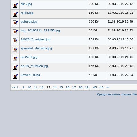
sknv.jpg
290 Кб
20.03.2019 23:43
rq-4b.jpg
160 Кб
12.03.2019 18:31
ceburek.jpg
256 Кб
11.03.2019 12:46
img_20190311_122255.jpg
96 Кб
11.03.2019 12:43
1102545_original.jpg
109 Кб
06.03.2019 15:00
spasateli_demidov.jpg
121 Кб
04.03.2019 12:27
su-2409.jpg
120 Кб
03.03.2019 23:40
an-26_rf-36026.jpg
175 Кб
03.03.2019 21:48
uroveni_rf.jpg
62 Кб
01.03.2019 23:24
<<
1
...
9
.
10
.
11
.
12
.
13
.
14
.
15
.
16
.
17
.
18
.
19
...
45
.
46
.
>>
Средства связи, рации. М