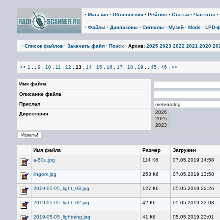
·
Магазин
·
Объявления
·
Рейтинг
·
Статьи
·
Частоты
·
·
Файлы
·
Диапазоны
·
Сигналы
·
Музей
·
Mods
·
LPD-
·
Список файлов
·
Закачать файл
·
Поиск
· Архив:
2025
2023
2022
2021
2020
20
<<
1
...
9
.
10
.
11
.
12
.
13
.
14
.
15
.
16
.
17
.
18
.
19
...
45
.
46
.
>>
Имя файла
Описание файла
Прислал
Директория
Имя файла
Размер
Загружен
a-50u.jpg
114 Кб
07.05.2019 14:58
lingom.jpg
253 Кб
07.05.2019 13:58
2019-05-05_light_03.jpg
127 Кб
05.05.2019 22:26
2019-05-05_light_02.jpg
42 Кб
05.05.2019 22:03
2019-05-05_lightning.jpg
41 Кб
05.05.2019 22:01