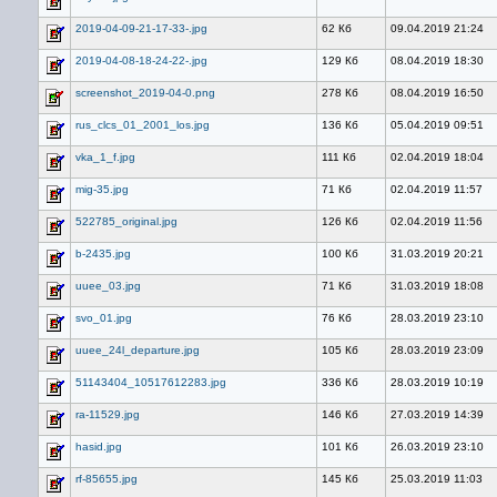
2019-04-09-21-17-33-.jpg
62 Кб
09.04.2019 21:24
2019-04-08-18-24-22-.jpg
129 Кб
08.04.2019 18:30
screenshot_2019-04-0.png
278 Кб
08.04.2019 16:50
rus_clcs_01_2001_los.jpg
136 Кб
05.04.2019 09:51
vka_1_f.jpg
111 Кб
02.04.2019 18:04
mig-35.jpg
71 Кб
02.04.2019 11:57
522785_original.jpg
126 Кб
02.04.2019 11:56
b-2435.jpg
100 Кб
31.03.2019 20:21
uuee_03.jpg
71 Кб
31.03.2019 18:08
svo_01.jpg
76 Кб
28.03.2019 23:10
uuee_24l_departure.jpg
105 Кб
28.03.2019 23:09
51143404_10517612283.jpg
336 Кб
28.03.2019 10:19
ra-11529.jpg
146 Кб
27.03.2019 14:39
hasid.jpg
101 Кб
26.03.2019 23:10
rf-85655.jpg
145 Кб
25.03.2019 11:03