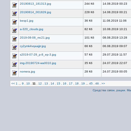
20190813_181313.jpg
244 Кб
14.08.2019 00:23
20190814_001829.jpg
228 Кб
14.08.2019 00:21
besp1.jpg
36 Кб
11.08.2019 11:06
a-320_clouds.jpg
82 Кб
10.08.2019 10:21
2019-08-08_mc21.jpg
101 Кб
08.08.2019 13:28
cy2ymk4vqaajjrr.jpg
66 Кб
06.08.2019 09:07
s2019-07-29_p-8_ep-3.jpg
57 Кб
29.07.2019 11:57
img-20190724-wa0010.jpg
35 Кб
24.07.2019 22:07
nomera.jpg
28 Кб
24.07.2019 00:05
<<
1
...
9
.
10
.
11
.
12
.
13
.
14
.
15
.
16
.
17
.
18
.
19
...
45
.
46
.
>>
Средства связи, рации. М