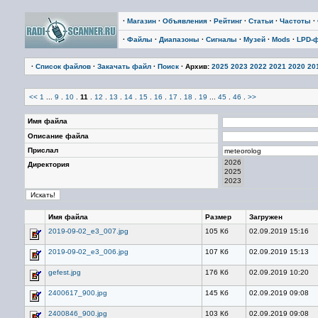
·
Магазин
·
Объявления
·
Рейтинг
·
Статьи
·
Частоты
·
·
Файлы
·
Диапазоны
·
Сигналы
·
Музей
·
Mods
·
LPD-
·
Список файлов
·
Закачать файл
·
Поиск
· Архив:
2025
2023
2022
2021
2020
20
<<
1
...
9
.
10
.
11
.
12
.
13
.
14
.
15
.
16
.
17
.
18
.
19
...
45
.
46
.
>>
Имя файла
Описание файла
Прислал
Директория
Имя файла
Размер
Загружен
2019-09-02_e3_007.jpg
105 Кб
02.09.2019 15:16
2019-09-02_e3_006.jpg
107 Кб
02.09.2019 15:13
gefest.jpg
176 Кб
02.09.2019 10:20
2400617_900.jpg
145 Кб
02.09.2019 09:08
2400846_900.jpg
103 Кб
02.09.2019 09:08