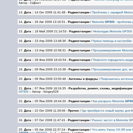
Автор - СЦБист
13.
Дата
:: 14 Окт 2009 11:41:48
-
Радиостанции
/
Проблема с зарядкой Motor
14.
Дата
:: 26 Авг 2009 13:16:51
-
Радиостанции
/
Motorola
GP300
- проблема
15.
Дата
:: 18 Май 2009 21:14:53
-
Радиостанции
/
Неполадка Motorola GP300
16.
Дата
:: 23 Апр 2009 13:48:36
-
Радиостанции
/
Нужна помощь в настройке 
17.
Дата
:: 13 Апр 2009 10:58:31
-
Радиостанции
/
Программирование Motoro
18.
Дата
:: 28 Фев 2009 18:43:54
-
Радиостанции
/
Помогите определить мод
19.
Дата
:: 09 Янв 2009 23:10:38
-
Радиостанции
/
Программирование доп. кно
20.
Дата
:: 08 Янв 2009 23:50:48
-
Антенны и фидеры
/
Покрошилась антенна
21.
Дата
:: 07 Янв 2009 18:24:35
-
Разработка, ремонт, схемы, модификации
GP300
:: Автор - Sergey529
22.
Дата
:: 05 Янв 2009 18:44:20
-
Радиостанции
/
Как раскрыть Motorola
GP30
23.
Дата
:: 22 Окт 2008 11:29:06
-
Прочее
/
Где приобрести новый корпус для M
24.
Дата
:: 07 Окт 2008 11:47:41
-
Радиостанции
/
Разнос частот в Motorola G
25.
Дата
:: 05 Авг 2008 22:37:24
-
Радиостанции
/
Что взять Yaesu VX-3R или 
GP300
или GP340?
:: Автор - Landing