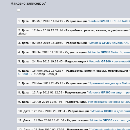
Найдено записей: 57
1.
Дата
:: 05 Мар 2016 14:34:19
-
Радиостанции
/
Radius
GP300
+ RIB RLN400
2.
Дата
:: 17 Фев 2016 17:22:14
-
Разработка, ремонт, схемы, модификации
akman
3.
Дата
:: 02 Мар 2015 14:40:49
-
Радиостанции
/
Motorola
GP300
замена АКБ 
4.
Дата
:: 30 Окт 2013 11:10:30
-
Радиостанции
/
Motorola
GP300
Select 5, ти
5.
Дата
:: 24 Янв 2013 19:28:45
-
Радиостанции
/
Motorola
GP300
+ логический
6.
Дата
:: 16 Июл 2011 15:02:37
-
Разработка, ремонт, схемы, модификации
GP300
:: Автор - Dem_it
2
7.
Дата
:: 28 Июн 2011 20:45:17
-
Радиостанции
/
Транковый модуль для Motor
8.
Дата
:: 12 Апр 2011 01:12:52
-
Радиостанции
/
Motorola
GP300
не видит пр
9.
Дата
:: 19 Авг 2010 12:57:46
-
Радиостанции
/
Нет передачи Motorola GP30
10.
Дата
:: 26 Июн 2010 23:19:34
-
Радиостанции
/
Motorola
GP300
и дополнит
11.
Дата
:: 31 Янв 2010 18:41:04
-
Радиостанции
/
Motorola
GP300
- нет выхо
12.
Дата
:: 21 Янв 2010 02:17:01
-
Радиостанции
/
"Wanted: codeplug for Motor