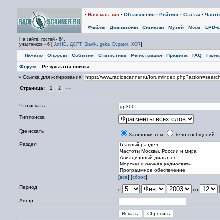
·
Наш магазин
·
Объявления
·
Рейтинг
·
Статьи
·
Част
·
Файлы
·
Диапазоны
·
Сигналы
·
Музей
·
Mods
·
LPD-
На сайте: гостей - 64,
участников - 6 [
ArtHD
,
ДСПТ
,
Slavik
,
geka
,
Evpator
,
XOR
]
·
Начало
·
Опросы
·
События
·
Статистика
·
Регистрация
·
Правила
·
FAQ
·
Гале
Форум
:: Результаты поиска
» Ссылка для копирования:
Страница:
»»
1
2
Что искать
Тип поиска
Где искать
Заголовки тем
Тело сообщений
Раздел
[
все
] [
сброс
]
Период
с
по
Автор