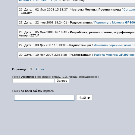
2
3
26.
Дата
:: 02 Июн 2008 15:18:37
-
Частоты Москвы, России и мира
/
Сегодня
- СЦБист
27.
Дата
:: 22 Фев 2008 18:24:01
-
Радиостанции
/
Перетянуть Motorola
GP300
28.
Дата
:: 05 Фев 2008 16:18:43
-
Разработка, ремонт, схемы, модификации
Автор - ZZToP
29.
Дата
:: 03 Дек 2007 15:13:03
-
Радиостанции
/
Изменить серийный номер 
30.
Дата
:: 10 Ноя 2007 23:53:48
-
Радиостанции
/
Работа Motorola
GP300
вне
Страница:
»»
1
2
Поиск
участников
(по логину, emailу, ICQ, городу, оборудованию):
Поиск
по всем сайтам
портала: