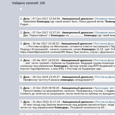
Найдено записей: 108
1.
Дата
:: 07 Сен 2017 12:54:59
-
Авиационный диапазон
/
Позывные воен
Nabludatel
Командор
где такой может быть. Поиск данной ветки "
Команд
Радио...
2.
Дата
:: 07 Сен 2017 12:27:24
-
Авиационный диапазон
/
Позывные воен
Два "Ларингофона" с
Командор
а на ,,,,,,,,,,,,,,,,,,
Командор
где такой мож
3.
Дата
:: 30 Авг 2017 10:39:32
-
Авиационный диапазон
/
Ростов-на-Дону:
... с Ростова-на-Дону на Миллерово, готовится отвезти пассажиров с 
Подход к Егорлыкской - начало снижения, схема
Командор
а 11:16. upd: Л
https://www.flightradar24.com/eab2ff6 Марш Трек полёта, утром с Дорожного 
4.
Дата
:: 29 Авг 2017 14:03:02
-
Авиационный диапазон
/
Ростов-на-Дону:
...язи" летят группой с Кубинки на Кущёвскую. Ведущий группы Алексеев
снижении под управление
Командор
а, проход группы над ВПП Кущёвской и
бортах! Одновременно, к ним (РВ), с Ростова на Кущёвскую идё...
5.
Дата
:: 28 Сен 2016 23:45:27
-
Авиационный диапазон
/
Ростов-на-Дону
Профессор частоту 6 канала
командор
а неподскажите?
6.
Дата
:: 15 Окт 2015 09:59:45
-
Авиационный диапазон
/
Краснодар: всё
Присутствовал на мероприятии, неплохо. Понравилась статика, с подвес
Снимать до полётов не разрешили, после полётов на публику не выходили.
7.
Дата
:: 31 Июл 2015 11:17:16
-
Авиационный диапазон
/
Ростов-на-Дону
45 мин назад над Зерном практически над домами пронёсся борт, люди го
летел он под управлением
Командор
а. Позывной начинался на 80...