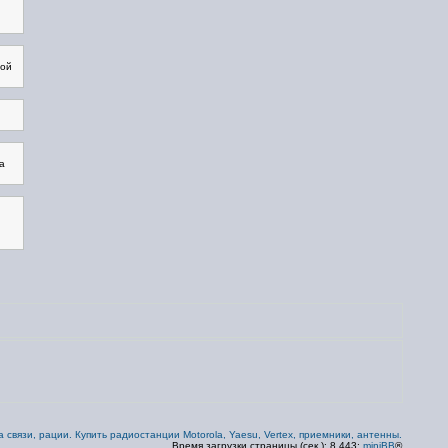
вой
а
 связи, рации. Купить радиостанции Motorola, Yaesu, Vertex, приемники, антенны.
Время загрузки страницы (сек.): 8.443;
miniBB
®