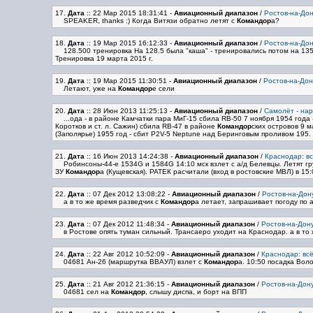
17.
Дата
:: 22 Мар 2015 18:31:41
-
Авиационный диапазон
/
Ростов-на-Дон
SPEAKER, thanks :) Когда Витязи обратно летят с
Командор
а?
18.
Дата
:: 19 Мар 2015 16:12:33
-
Авиационный диапазон
/
Ростов-на-Дон
128.500 тренировка На 128.5 была "каша" - тренировались потом на 135.
Тренировка 19 марта 2015 г.
19.
Дата
:: 19 Мар 2015 11:30:51
-
Авиационный диапазон
/
Ростов-на-Дон
Летают, уже на
Командор
е сели
20.
Дата
:: 28 Июн 2013 11:25:13
-
Авиационный диапазон
/
Самолёт - на
...ода - в районе Камчатки пара МиГ-15 сбила RB-50 7 ноября 1954 года
Коротков и ст. л. Сажин) сбила RB-47 в районе
Командор
ских островов 9 
(Заполярье) 1955 год - сбит P2V-5 Neptune над Беринговым проливом 195. го
21.
Дата
:: 16 Июн 2013 14:24:38
-
Авиационный диапазон
/
Краснодар: в
Робинсоны-44-е 1534G и 1584G 14:10 мск взлет с а/д Белевцы. Летят гр
ЗУ
Командор
а (Кущевская). РАТЕК расчитали (вход в ростовские МВЛ) в 15:
22.
Дата
:: 07 Дек 2012 13:08:22
-
Авиационный диапазон
/
Ростов-на-Дон
а в то же время разведчик с
Командор
а летает, запрашивает погоду по 
23.
Дата
:: 07 Дек 2012 11:48:34
-
Авиационный диапазон
/
Ростов-на-Дону
в Ростове опять туман сильный. Трансаеро уходит на Краснодар. а в то
24.
Дата
:: 22 Авг 2012 10:52:09
-
Авиационный диапазон
/
Краснодар: вс
04681 Ан-26 (маршрутка ВВАУЛ) взлет с
Командор
а. 10:50 посадка Воло
25.
Дата
:: 21 Авг 2012 21:36:15
-
Авиационный диапазон
/
Ростов-на-Дону
04681 сел на
Командор
, слышу диспа, и борт на ВПП