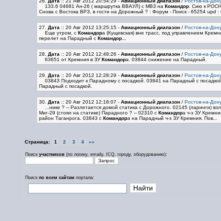
26.
Дата
:: 21 Авг 2012 20:54:29
-
Авиационный диапазон
/
Ростов-на-Дону
133.6 04681 Ан-26 ( маршрутка ВВАУЛ) с МВЗ на
Командор
. Сию к РОСН
Снова с Востока ВРЗ, в гости на Дорожный ? : Форум - Поиск - 65254 upd : 
27.
Дата
:: 20 Авг 2012 13:25:15
-
Авиационный диапазон
/
Ростов-на-Дону
Еще утром, с
Командор
а (Кущевская) вне трасс, под управлением Кремн
перелет на Парадный с
Командор...
28.
Дата
:: 20 Авг 2012 12:48:26
-
Авиационный диапазон
/
Ростов-на-Дону
63651 от Кремния в ЗУ
Командор
а. 03844 снижение на Парадный.
29.
Дата
:: 20 Авг 2012 12:28:29
-
Авиационный диапазон
/
Ростов-на-Дону
03843 Подходит к Парадному с посадкой. 03841 на Парадный с посадкой
Парадный с посадкой.
30.
Дата
:: 20 Авг 2012 12:18:07
-
Авиационный диапазон
/
Ростов-на-Дону
...нике ? -- Разлетается домой статика с Дорожного. 02145 (ларинги) в
Миг-29 (стоял на статике) Парадного ? -- 02310 с
Командор
а ч-з ЗУ Кремни
район Таганрога. 03843 с
Командор
а на Парадный ч-з ЗУ Кремния. Пов...
Страница:
»»
1
2
3
4
Поиск
участников
(по логину, emailу, ICQ, городу, оборудованию):
Поиск
по всем сайтам
портала: