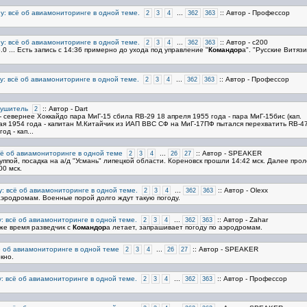
у: всё об авиамониторинге в одной теме.
...
:: Автор - Профессор
2
3
4
362
363
у: всё об авиамониторинге в одной теме.
...
:: Автор - c200
2
3
4
362
363
0 ... Есть запись с 14:36 примерно до ухода под управление "
Командор
а". "Русские Витязи
у: всё об авиамониторинге в одной теме.
...
:: Автор - Профессор
2
3
4
362
363
рушитель
:: Автор - Dart
2
 - севернее Хоккайдо пара МиГ-15 сбила RB-29 18 апреля 1955 года - пара МиГ-15бис (кап.
мая 1954 года - капитан М.Китайчик из ИАП ВВС СФ на МиГ-17ПФ пытался перехватить RB-4
д - кап...
сё об авиамониторинге в одной теме
...
:: Автор - SPEAKER
2
3
4
26
27
уппой, посадка на а/д "Усмань" липецкой области. Кореновск прошли 14:42 мск. Далее прол
00 мск.
у: всё об авиамониторинге в одной теме.
...
:: Автор - Olexx
2
3
4
362
363
аэродромам. Военные порой долго ждут такую погоду.
: всё об авиамониторинге в одной теме.
...
:: Автор - Zahar
2
3
4
362
363
 же время разведчик с
Командор
а летает, запрашивает погоду по аэродромам.
ё об авиамониторинге в одной теме
...
:: Автор - SPEAKER
2
3
4
26
27
кно.
: всё об авиамониторинге в одной теме.
...
:: Автор - Профессор
2
3
4
362
363