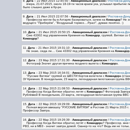
8.
Дата
:: 22 Июл 2015 12:45:50
-
Авиационный диапазон
/
Ростов-на-Дону
вчера, 21-07-2015, около 18-19-ти часов краем уха, услышал прибытие 
было слышно даже в Кр-ре.
9.
Дата
:: 21 Июл 2015 22:07:56
-
Авиационный диапазон
/
Ростов-на-Дону
Профессор могли бы в Ахтарях базироваться, зачем на
Командор
? Не з
ведущего "Приберём", "Воздушный тормоз....Рраз!", думаю понятно. :)
10.
Дата
:: 21 Июл 2015 20:50:15
-
Авиационный диапазон
/
Ростов-на-Дон
Сию 43302 под управлением Кремния на
Командор
, группой. Витязи со
Командор
?
11.
Дата
:: 21 Июл 2015 19:31:10
-
Авиационный диапазон
/
Ростов-на-Дон
Не знаю, сюда ли.... Сию 43302 под управлением Кремния на
Командор
12.
Дата
:: 23 Мар 2015 17:31:30
-
Авиационный диапазон
/
Ростов-на-Дон
Фотограф Значит другая причина позднего вылета с
Командор
а.
13.
Дата
:: 23 Мар 2015 16:34:01
-
Авиационный диапазон
/
Ростов-на-Дон
"Русские Витязи" группой из ШЕСТИ бортов взлетели с
Командор
а (стан
ЗУ Кремния. В понедельник, 23 марта, легендарная пилотажная группа ВВС
14.
Дата
:: 22 Мар 2015 21:08:53
-
Авиационный диапазон
/
Ростов-на-Дон
Профессор Когда Витязи обратно летят с
Командор
а? Фотограф Завтра
Рублёвкой В понедельник, 23 марта, легендарная пилотажная группа ВВС Р
15.
Дата
:: 22 Мар 2015 19:29:09
-
Авиационный диапазон
/
Ростов-на-Дон
Полная версия авиашоу "РУССКИЕ ВИТЯЗИ" в Ростове 21 Марта 2015 г. 
Профессор Завтра.
16.
Дата
:: 22 Мар 2015 19:26:39
-
Авиационный диапазон
/
Ростов-на-Дон
Профессор Когда Витязи обратно летят с
Командор
а? Профессор, мне-т
РВЗ, ни в МВЗ - значит завтра домой. Сканер-то на что? Ведь им не тольк..