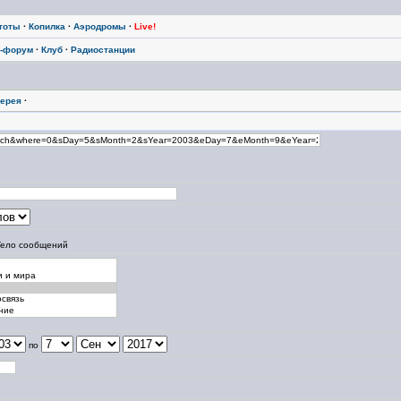
тоты
·
Копилка
·
Аэродромы
·
Live!
-форум
·
Клуб
·
Радиостанции
ерея
·
Тело сообщений
по