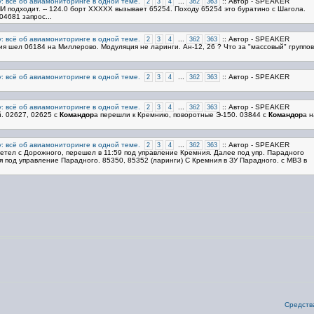
: всё об авиамониторинге в одной теме.
...
:: Автор - SPEAKER
2
3
4
362
363
И подходит. -- 124.0 борт ХХХХХ вызывает 65254. Походу 65254 это буратино с Шагола.
04681 запрос...
: всё об авиамониторинге в одной теме.
...
:: Автор - SPEAKER
2
3
4
362
363
ия шел 06184 на Миллерово. Модуляция не ларинги. Ан-12, 26 ? Что за "массовый" группо
: всё об авиамониторинге в одной теме.
...
:: Автор - SPEAKER
2
3
4
362
363
: всё об авиамониторинге в одной теме.
...
:: Автор - SPEAKER
2
3
4
362
363
. 02627, 02625 с
Командор
а перешли к Кремнию, поворотные Э-150. 03844 с
Командор
а н
: всё об авиамониторинге в одной теме.
...
:: Автор - SPEAKER
2
3
4
362
363
злетел с Дорожного, перешел в 11:59 под управление Кремния. Далее под упр. Парадного
я под управление Парадного. 85350, 85352 (ларинги) С Кремния в ЗУ Парадного. с МВЗ в
Средства