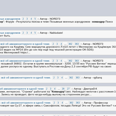
ных аэродромов
:: Автор - NORD73
2
3
4
5
ор
": Форум - Результаты поиска в теме Позывные военных аэродромов -
командор
Поиск
ных аэродромов
:: Автор - Nabludatel
2
3
4
5
ет быть.
 всё об авиамониторинге в одной теме.
...
:: Автор - NORD73
2
3
4
362
363
Парадного на Кущёвку. Сию маршрутка дорожного Л-410 летит с Миллерово на Кущёвскую Э1
-410 виден на ФР24 (б/н до сих пор ещё под чешской регистрации OK-SDS):
на Миллерово6 https:/...
 всё об авиамониторинге в одной теме.
...
:: Автор - NORD73
2
3
4
362
363
 - позывной 36802. Остатки в группе минимальные - 3200. 13:55 мск "Русские Витязи" переш
 далее роспуск по одному. Выступать в Ростове-на-Дону 2,3 сентября РВ будут на своих
: всё об авиамониторинге в одной теме.
...
:: Автор - rg6anq
2
3
4
362
363
 об авиамониторинге в одной теме
...
:: Автор - Дмитрий-К
2
3
4
26
27
ами, интересно. "Стрижи" работали на "
Командор
"ских. Наблюдал пилотов с расстояния 1
 Запись не проводил, фото когда-нибудь выложу на стороннем ресурс...
: всё об авиамониторинге в одной теме.
...
:: Автор - Профессор
2
3
4
362
363
ворят как Су-27, в эфире связь с Саксофоном, посадка Липецк! Это не Русские Витязи? т.к