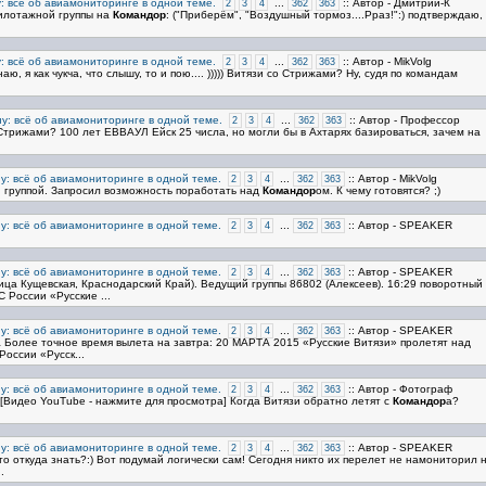
: всё об авиамониторинге в одной теме.
...
:: Автор - Дмитрий-К
2
3
4
362
363
пилотажной группы на
Командор
: ("Приберём", "Воздушный тормоз....Рраз!":) подтверждаю,
: всё об авиамониторинге в одной теме.
...
:: Автор - MikVolg
2
3
4
362
363
наю, я как чукча, что слышу, то и пою.... ))))) Витязи со Стрижами? Ну, судя по командам
у: всё об авиамониторинге в одной теме.
...
:: Автор - Профессор
2
3
4
362
363
 Стрижами? 100 лет ЕВВАУЛ Ейск 25 числа, но могли бы в Ахтарях базироваться, зачем на
у: всё об авиамониторинге в одной теме.
...
:: Автор - MikVolg
2
3
4
362
363
, группой. Запросил возможность поработать над
Командор
ом. К чему готовятся? ;)
у: всё об авиамониторинге в одной теме.
...
:: Автор - SPEAKER
2
3
4
362
363
у: всё об авиамониторинге в одной теме.
...
:: Автор - SPEAKER
2
3
4
362
363
ица Кущевская, Краснодарский Край). Ведущий группы 86802 (Алексеев). 16:29 поворотный 
 России «Русские ...
у: всё об авиамониторинге в одной теме.
...
:: Автор - SPEAKER
2
3
4
362
363
 Более точное время вылета на завтра: 20 МАРТА 2015 «Русские Витязи» пролетят над
оссии «Русск...
у: всё об авиамониторинге в одной теме.
...
:: Автор - Фотограф
2
3
4
362
363
[Видео YouTube - нажмите для просмотра] Когда Витязи обратно летят с
Командор
а?
у: всё об авиамониторинге в одной теме.
...
:: Автор - SPEAKER
2
3
4
362
363
о откуда знать?:) Вот подумай логически сам! Сегодня никто их перелет не намониторил н
.