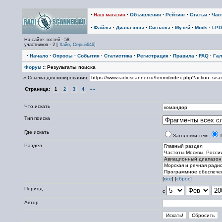
·
Наш магазин
·
Объявления
·
Рейтинг
·
Статьи
·
Час
·
Файлы
·
Диапазоны
·
Сигналы
·
Музей
·
Mods
·
LPD
На сайте: гостей - 58,
участников - 2 [
Хайо
,
Серый646
]
·
Начало
·
Опросы
·
События
·
Статистика
·
Регистрация
·
Правила
·
FAQ
·
Гал
Форум
:: Результаты поиска
» Ссылка для копирования:
Страница:
»»
1
2
3
4
Что искать
Тип поиска
Где искать
Заголовки тем
Раздел
[
все
] [
сброс
]
Период
с
Автор