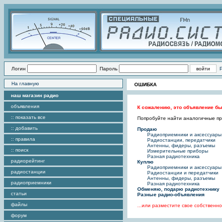
Логин
Пароль
На главную
ОШИБКА
наш магазин радио
объявления
К сожалению, это объявление бы
:: показать все
Попробуйте найти аналогичные пре
:: добавить
Продаю
Радиоприемники и аксессуары
:: правила
Радиостанции, передатчики
Антенны, фидеры, разъемы
:: поиск
Измерительные приборы
Разная радиотехника
радиорейтинг
Куплю
Радиоприемники и аксессуары
радиостанции
Радиостанции и передатчики
Антенны, фидеры, разъемы
радиоприемники
Разная радиотехника
Обменяю, подарю радиотехнику
статьи
Разные радио-объявления
файлы
...или разместите свое собствен
форум