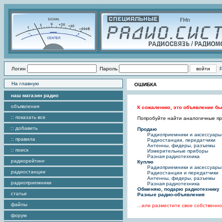
Логин
Пароль
На главную
ОШИБКА
наш магазин радио
объявления
К сожалению, это объявление бы
:: показать все
Попробуйте найти аналогичные пре
:: добавить
Продаю
Радиоприемники и аксессуары
:: правила
Радиостанции, передатчики
Антенны, фидеры, разъемы
:: поиск
Измерительные приборы
Разная радиотехника
радиорейтинг
Куплю
Радиоприемники и аксессуары
радиостанции
Радиостанции и передатчики
Антенны, фидеры, разъемы
радиоприемники
Разная радиотехника
Обменяю, подарю радиотехнику
статьи
Разные радио-объявления
файлы
...или разместите свое собствен
форум