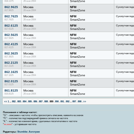
818.1375
26 мая 2004
SmartZone
862.9625
Москва
NFM
Сухопутная под
817.9625
26 мая 2004
SmartZone
862.7625
Москва
NFM
Сухопутная под
817.7625
26 мая 2004
SmartZone
862.6125
Москва
NFM
Сухопутная под
817.6125
26 мая 2004
SmartZone
862.5625
Москва
NFM
Сухопутная под
817.5625
26 мая 2004
SmartZone
862.4125
Москва
NFM
Сухопутная под
817.4125
26 мая 2004
SmartZone
862.3625
Москва
NFM
Сухопутная под
817.3625
26 мая 2004
SmartZone
862.2125
Москва
NFM
Сухопутная под
817.2125
26 мая 2004
SmartZone
862.1625
Москва
NFM
Сухопутная под
817.1625
26 мая 2004
SmartZone
862.0125
Москва
NFM
Сухопутная под
817.0125
26 мая 2004
SmartZone
861.8125
Москва
NFM
Сухопутная под
816.8125
26 мая 2004
SmartZone
<<
1
...
882
.
883
.
884
.
885
.
886
.
887
.
888
.
889
.
890
.
891
.
892
...
897
.
898
.
>>
Пояснения к таблице частот:
"О." - описание к частоте; чтобы просмотреть описание, нажмите на значок
"П." - количество подтверждений приема сигнала на частоте
"К." - количество комментариев, сделанных посетителями к частоте
"
хх.хххх
" - устаревшая частота
Редакторы:
Stumbler
,
Ангстрем