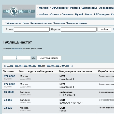
·
Магазин
·
Объявления
·
Рейтинг
·
Диапазоны
·
Аэродром
·
Файлы
·
Статьи
·
Сигналы
·
Музей
·
Mods
·
LPD-форум
·
Кл
·
Тaблицa чaстoт
·
Поиск
·
Ввод новой частоты
·
Статистика
·
Частоты по городам
Логин
Пароль
Таблица частот
Выборка:
по частоте
· по дате добавления
.
МГц
<<
1
...
882
.
883
.
884
.
885
.
886
.
887
.
888
.
889
.
890
.
891
.
892
...
897
.
898
.
>>
Частота
Место и дата наблюдения
Модуляция и тип сигнала
Служба рад
477.6500
Москва
NFM
Сухопутная под
472.6500
28 мая 2004
SmarTrunk II
477.6000
Москва
NFM
Сухопутная под
472.6000
28 мая 2004
SmarTrunk II
16.9850
Таллинн
цифровая
Морская подвиж
27 мая 2004
RTTY 850/75
7.6460
Таллинн
SSB
Метеорологичес
27 мая 2004
BAUDOT + SYNOP
6.5220
Москва
USB
Речная подвижн
26 мая 2004
Голос