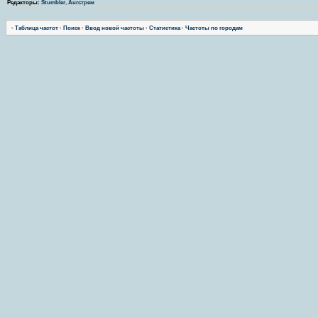
Редакторы:
Stumbler
,
Ангстрем
·
Таблица частот
·
Поиск
·
Ввод новой частоты
·
Статистика
·
Частоты по городам