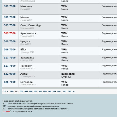
30 октября 2011
Голос
509.7500
Макеевка
WFM
Радиовещатель
3 мая 2006
Голос
509.7500
Москва
WFM
Радиовещатель
7 марта 2016
Голос
509.7500
Санкт-Петербург
WFM
Радиовещатель
16 апреля 2013
Голос
509.7500
Архангельск
WFM
Радиовещатель
7 декабря 2011
Голос
509.7500
Иркутск
WFM
Радиовещатель
20 мая 2011
Голос
509.7500
Ейск
WFM
Радиовещатель
13 января 2013
голос
517.7500
Запорожье
WFM
Радиовещатель
8 января 2015
Голос
517.7500
Таганрог
WFM
Радиовещатель
9 декабря 2012
Голос
522.0000
Алдан
цифровая
Радиовещатель
27 октября 2019
DVB-T2
525.7500
Белгород
WFM
Радиовещатель
24 декабря 2014
Голос
<<
1
...
882
.
883
.
884
.
885
.
886
.
887
.
888
.
889
.
890
.
891
.
892
...
897
.
898
.
>>
Пояснения к таблице частот:
"О." - описание к частоте; чтобы просмотреть описание, нажмите на значок
"П." - количество подтверждений приема сигнала на частоте
"К." - количество комментариев, сделанных посетителями к частоте
"
хх.хххх
" - устаревшая частота