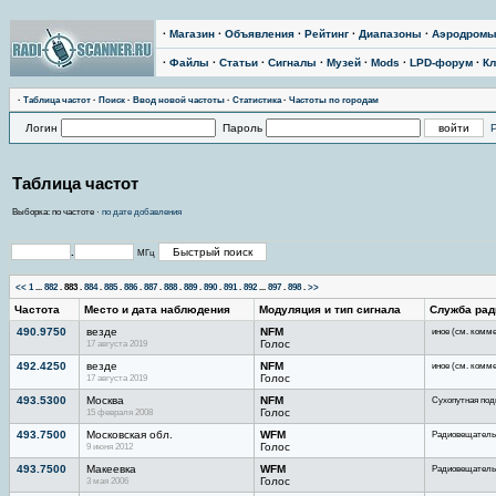
·
Магазин
·
Объявления
·
Рейтинг
·
Диапазоны
·
Аэродром
·
Файлы
·
Статьи
·
Сигналы
·
Музей
·
Mods
·
LPD-форум
·
Кл
·
Тaблицa чaстoт
·
Поиск
·
Ввод новой частоты
·
Статистика
·
Частоты по городам
Логин
Пароль
Таблица частот
Выборка: по частоте ·
по дате добавления
.
МГц
<<
1
...
882
.
883
.
884
.
885
.
886
.
887
.
888
.
889
.
890
.
891
.
892
...
897
.
898
.
>>
Частота
Место и дата наблюдения
Модуляция и тип сигнала
Служба рад
490.9750
везде
NFM
иное (см. комм
17 августа 2019
Голос
492.4250
везде
NFM
иное (см. комм
17 августа 2019
Голос
493.5300
Москва
NFM
Сухопутная под
15 февраля 2008
Голос
493.7500
Московская обл.
WFM
Радиовещатель
9 июня 2012
Голос
493.7500
Макеевка
WFM
Радиовещатель
3 мая 2006
Голос