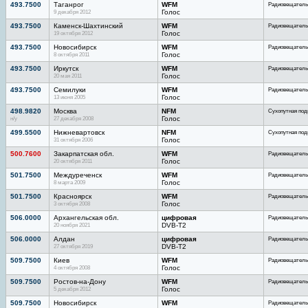
493.7500
Таганрог
WFM
Радиовещатель
9 декабря 2012
Голос
493.7500
Каменск-Шахтинский
WFM
Радиовещатель
19 октября 2012
Голос
493.7500
Новосибирск
WFM
Радиовещатель
8 октября 2011
Голос
493.7500
Иркутск
WFM
Радиовещатель
20 мая 2011
Голос
493.7500
Семилуки
WFM
Радиовещатель
13 июня 2005
Голос
498.9820
Москва
NFM
Сухопутная под
н/у
27 декабря 2008
Голос
499.5500
Нижневартовск
NFM
Сухопутная под
31 октября 2006
Голос
500.7600
Закарпатская обл.
WFM
Радиовещатель
20 октября 2011
Голос
501.7500
Междуреченск
WFM
Радиовещатель
8 марта 2009
Голос
501.7500
Красноярск
WFM
Радиовещатель
3 октября 2008
Голос
506.0000
Архангельская обл.
цифровая
Радиовещатель
20 ноября 2021
DVB-T2
506.0000
Алдан
цифровая
Радиовещатель
27 октября 2019
DVB-T2
509.7500
Киев
WFM
Радиовещатель
4 октября 2008
Голос
509.7500
Ростов-на-Дону
WFM
Радиовещатель
5 декабря 2012
Голос
509.7500
Новосибирск
WFM
Радиовещатель