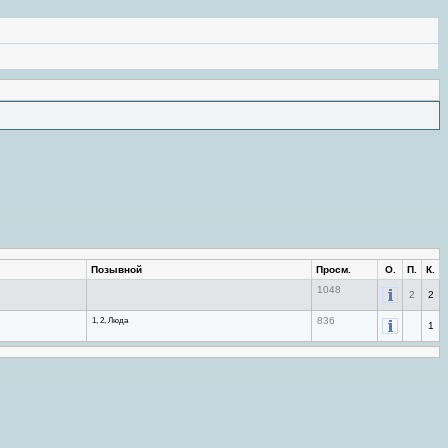
Позывной
Просм.
О.
П.
К.
1048
2
2
1, 2, Люда
836
1