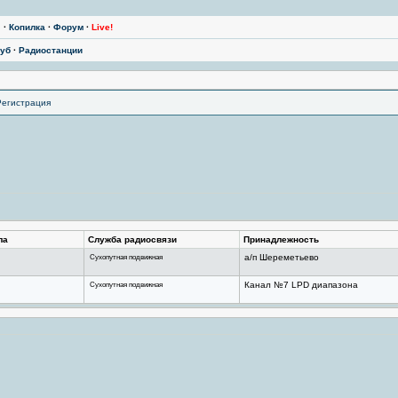
ы
·
Копилка
·
Форум
·
Live!
уб
·
Радиостанции
Регистрация
ла
Служба радиосвязи
Принадлежность
Сухопутная подвижная
а/п Шереметьево
Сухопутная подвижная
Канал №7 LPD диапазона