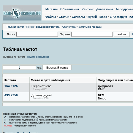
·
Магазин
·
Объявления
·
Рейтинг
·
Диапазоны
·
Аэродром
·
Файлы
·
Статьи
·
Сигналы
·
Музей
·
Mods
·
LPD-форум
·
Кл
·
Тaблицa чaстoт
·
Поиск
·
Ввод новой частоты
·
Статистика
·
Частоты по городам
Логин
Пароль
Таблица частот
Выборка: по частоте ·
по дате добавления
.
МГц
Частота
Место и дата наблюдения
Модуляция и тип сигна
164.5125
Шереметьево
цифровая
13 января 2022
DMR
433.2250
Долгопрудный
NFM
15 октября 2020
Голос
Пояснения к таблице частот:
"О." - описание к частоте; чтобы просмотреть описание, нажмите на значок
"П." - количество подтверждений приема сигнала на частоте
"К." - количество комментариев, сделанных посетителями к частоте
"
хх.хххх
" - устаревшая частота